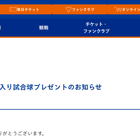
単日チケット
ファンクラブ
オンライ
チケット・
報
観戦
ファンクラブ
観戦ルール
チケット
オンラ
はじめての観戦ガイ
シーズンシート
2026
ド
ム
プレイヤーズスイート
Revive Team
店舗情
入り試合球プレゼントのお知らせ
関連
V-LOVERS（ファン
スタジアムへのアク
クラブ）
セス
リー
ヴィヴィくんの長崎
ルメ
おもてなしガイド
りがとうございます。