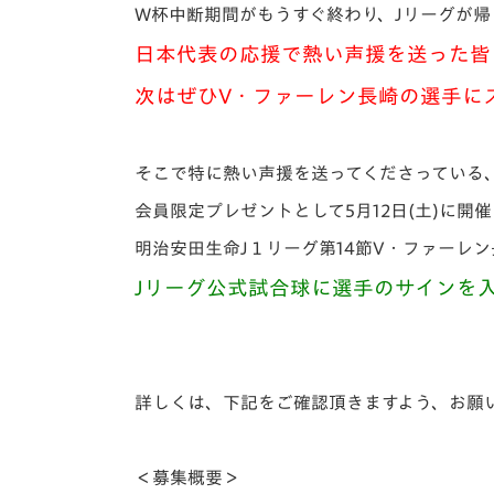
イベント
マスコット紹介
W杯中断期間がもうすぐ終わり、Jリーグが帰
日本代表の応援で熱い声援を送った皆
メディア
チームスケジュール
次は
ぜひV・ファーレン長崎の選手に
グッズ
クラブハウス（練習
場）
ホームタウン
そこで特に熱い声援を送ってくださっている
応援メディア
会員限定プレゼントとして5月12日(土)に開
アカデミー
明治安田生命J１リーグ第14節V・ファーレン
平和祈念活動
スクール
Jリーグ公式試合球に選手のサインを
ホームタウン活動
詳しくは、下記をご確認頂きますよう、お願
＜募集概要＞