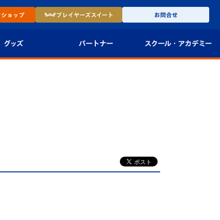
ン
ショップ
プレイヤーズ
スイート
お問合せ
グッズ
パートナー
スクール・
アカデミー
インショップ
パートナー企業一覧
アカデミー
-27ユニフォー
パートナー募集
U-18
法人限定 VIP BOX
U-15
報
U-12
スクール