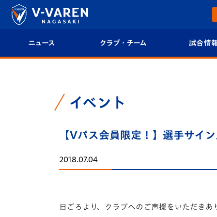
ニュース
クラブ・チーム
試合情
すべて
クラブプロフィール
試合日程/結果
トップチーム
フィロソフィー
試合情報
イベント
クラブ
クラブ概要
順位表
【Vパス会員限定！】選手サイン
試合情報
エンブレム紹介
U-21 Jリーグ
2018.07.04
ファンクラブ
選手プロフィール
フォトギャラ
チケット
スタッフプロフィール
スタジアムグ
日ごろより、クラブへのご声援をいただきあ