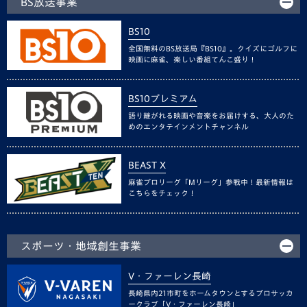
BS放送事業
BS10
全国無料のBS放送局『BS10』。クイズにゴルフに
映画に麻雀、楽しい番組てんこ盛り！
BS10プレミアム
語り継がれる映画や音楽をお届けする、大人のた
めのエンタテインメントチャンネル
BEAST X
麻雀プロリーグ「Mリーグ」参戦中！最新情報は
こちらをチェック！
スポーツ・地域創生事業
V・ファーレン長崎
長崎県内21市町をホームタウンとするプロサッカ
ークラブ「V・ファーレン長崎」