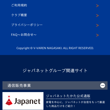
公式Twitter
ご利用規約
アカデミー
U-15
応援メディア
法人限定 VIP BOX
ヴィヴィくんインスタグラム
クラブ概要
スクール
U-12
メディア出演情報
プライバシーポリシー
公式LINE＠
スクール
FAQ〜お問合せ〜
平和祈念活動
Youtube公式チャンネル
ホームタウン活動
Copyright © V-VAREN NAGASAKI. ALL RIGHT RESERVED.
ジャパネットグループ関連サイト
通信販売事業
ジャパネットたかた公式通販
家電を中心に、ジャパネットが自信をもって厳選
した商品だけをご紹介！