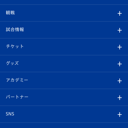
トップチーム
クラブプロフィール
観戦
クラブ
フィロソフィー
観戦ルール
試合情報
試合情報
クラブ概要
観戦ツアー
試合日程/結果
チケット
ファンクラブ
エンブレム紹介
はじめての観戦ガイド
順位表
チケット
グッズ
チケット
選手プロフィール
Revive Team
フォトギャラリー
シーズンシート
オンラインショップ
アカデミー
イベント
スタッフプロフィール
スタジアムへのアクセス
スタジアムグルメ
V-LOVERS（ファンクラブ）
2026-27ユニフォーム
メディア
育成からのお知らせ
パートナー
マスコット紹介
ヴィヴィくんの長崎おもてなしガイド
はじめての観戦ガイド
プレイヤーズスイート
店舗情報
グッズ
アカデミー
チームスケジュール
V-EXPRESS
パートナー企業一覧
SNS
（ユニフォーム入場）
ホームタウン
U-18
クラブハウス（練習場）
パートナー募集