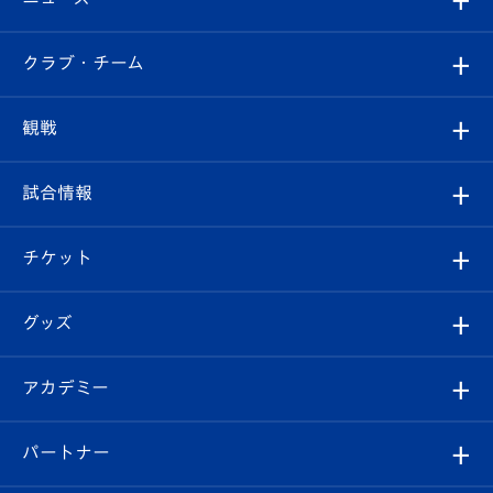
すべて
クラブ・チーム
トップチーム
クラブプロフィール
観戦
クラブ
フィロソフィー
観戦ルール
試合情報
試合情報
クラブ概要
観戦ツアー
試合日程/結果
チケット
ファンクラブ
エンブレム紹介
はじめての観戦ガイド
順位表
チケット
グッズ
チケット
選手プロフィール
Revive Team
フォトギャラリー
シーズンシート
オンラインショップ
アカデミー
イベント
スタッフプロフィール
スタジアムへのアクセス
スタジアムグルメ
V-LOVERS（ファンクラブ）
2026-27ユニフォーム
メディア
育成からのお知らせ
パートナー
マスコット紹介
ヴィヴィくんの長崎おもてなしガイド
はじめての観戦ガイド
プレイヤーズスイート
店舗情報