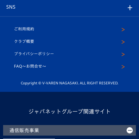
グッズ
アカデミー
チームスケジュール
V-EXPRESS
パートナー企業一覧
SNS
（ユニフォーム入場）
ホームタウン
U-18
クラブハウス（練習場）
パートナー募集
公式Twitter
ご利用規約
アカデミー
U-15
応援メディア
法人限定 VIP BOX
ヴィヴィくんインスタグラム
クラブ概要
スクール
U-12
メディア出演情報
プライバシーポリシー
公式LINE＠
スクール
FAQ〜お問合せ〜
平和祈念活動
Youtube公式チャンネル
ホームタウン活動
Copyright © V-VAREN NAGASAKI. ALL RIGHT RESERVED.
ジャパネットグループ関連サイト
通信販売事業