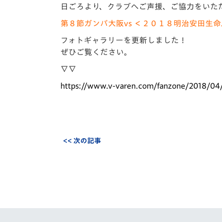
イベント
マスコット紹介
日ごろより、クラブへご声援、ご協力をいた
第８節ガンバ大阪vs ＜２０１８明治安田生命
メディア
チームスケジュール
フォトギャラリーを更新しました！
グッズ
クラブハウス（練習
ぜひご覧ください。
場）
∇∇
ホームタウン
https://www.v-varen.com/fanzone/2018/04
応援メディア
アカデミー
平和祈念活動
スクール
ホームタウン活動
<< 次の記事