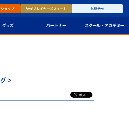
ン
ショップ
プレイヤーズ
スイート
お問合せ
グッズ
パートナー
スクール・
アカデミー
インショップ
パートナー企業一覧
アカデミー
-27ユニフォー
パートナー募集
U-18
法人限定 VIP BOX
U-15
報
ーグ＞
U-12
スクール