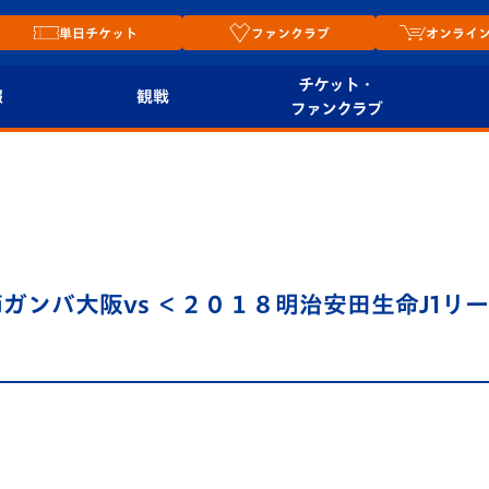
単日チケット
ファンクラブ
オンライ
チケット・
報
観戦
ファンクラブ
観戦ルール
チケット
オンラ
はじめての観戦ガイ
シーズンシート
2026
ド
ム
プレイヤーズスイート
Revive Team
店舗情
ガンバ大阪vs ＜２０１８明治安田生命J1リ
関連
V-LOVERS（ファン
スタジアムへのアク
クラブ）
セス
リー
ヴィヴィくんの長崎
ルメ
おもてなしガイド