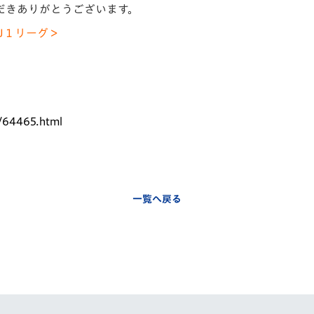
だきありがとうございます。
V-EXPRESS（ユニフ
ォーム入場）
J１リーグ＞
/64465.html
一覧へ戻る