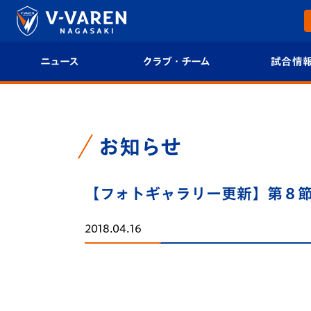
ニュース
クラブ・チーム
試合情
すべて
クラブプロフィール
試合日程/結果
トップチーム
フィロソフィー
試合情報
お知らせ
クラブ
クラブ概要
順位表
【フォトギャラリー更新】第８節
試合情報
エンブレム紹介
U-21 Jリーグ
2018.04.16
ファンクラブ
選手プロフィール
フォトギャラ
チケット
スタッフプロフィール
スタジアムグ