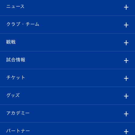
ニュース
すべて
クラブ・チーム
トップチーム
クラブプロフィール
観戦
クラブ
フィロソフィー
観戦ルール
試合情報
試合情報
クラブ概要
観戦ツアー
試合日程/結果
チケット
ファンクラブ
エンブレム紹介
はじめての観戦ガイド
順位表
チケット
グッズ
チケット
選手プロフィール
Revive Team
フォトギャラリー
シーズンシート
オンラインショップ
アカデミー
イベント
スタッフプロフィール
スタジアムへのアクセス
スタジアムグルメ
V-LOVERS（ファンクラブ）
2026-27ユニフォーム
メディア
育成からのお知らせ
パートナー
マスコット紹介
ヴィヴィくんの長崎おもてなしガイド