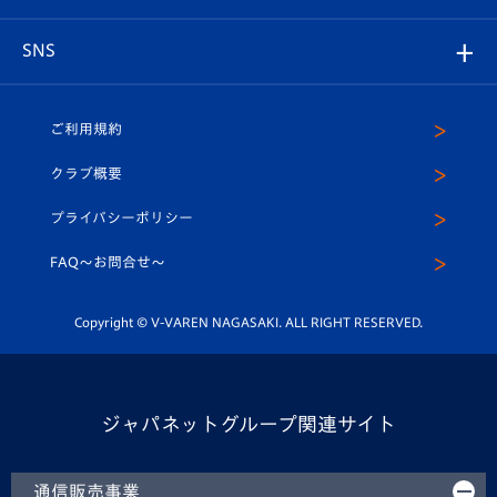
はじめての観戦ガイド
プレイヤーズスイート
店舗情報
グッズ
アカデミー
チームスケジュール
V-EXPRESS
パートナー企業一覧
SNS
（ユニフォーム入場）
ホームタウン
U-18
クラブハウス（練習場）
パートナー募集
公式Twitter
ご利用規約
アカデミー
U-15
応援メディア
法人限定 VIP BOX
ヴィヴィくんインスタグラム
クラブ概要
スクール
U-12
メディア出演情報
プライバシーポリシー
公式LINE＠
スクール
FAQ〜お問合せ〜
平和祈念活動
Youtube公式チャンネル
ホームタウン活動
Copyright © V-VAREN NAGASAKI. ALL RIGHT RESERVED.
ジャパネットグループ関連サイト
通信販売事業