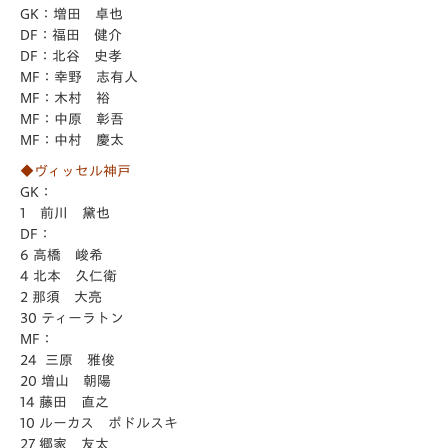
GK：増田 卓也
DF：福田 健介
DF：北谷 史孝
MF：幸野 志有人
MF：木村 裕
MF：中原 彰吾
MF：中村 慶太
◆ヴィッセル神戸
GK：
1 前川 黛也
DF：
6 高橋 峻希
4 北本 久仁衛
2 那須 大亮
30 ティーラトン
MF：
24 三原 雅俊
20 増山 朝陽
14 藤田 直之
10 ルーカス ポドルスキ
27 郷家 友太