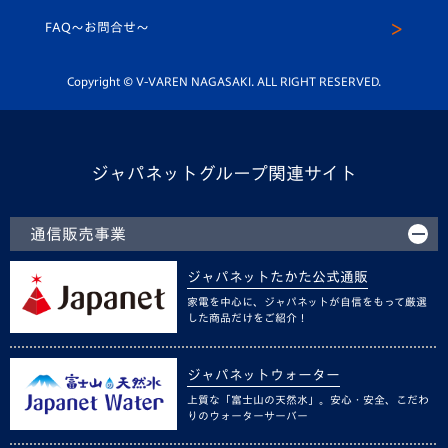
スクール
FAQ〜お問合せ〜
平和祈念活動
Youtube公式チャンネル
ホームタウン活動
Copyright © V-VAREN NAGASAKI. ALL RIGHT RESERVED.
ジャパネットグループ関連サイト
通信販売事業
ジャパネットたかた公式通販
家電を中心に、ジャパネットが自信をもって厳選
した商品だけをご紹介！
ジャパネットウォーター
上質な「富士山の天然水」。安心・安全、こだわ
りのウォーターサーバー