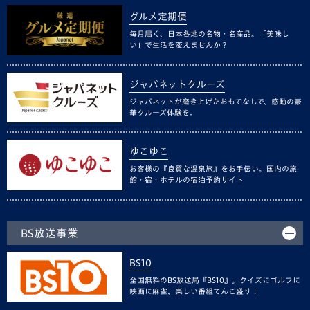
グルメ定期便
毎月届く、日本各地の名物・名産品。「美味し
い」で生活を変えませんか？
ジャパネットクルーズ
ジャパネットが磨き上げたおもてなしで、感動の豪
華クルーズ体験を。
ゆこゆこ
お客様の『良質な温泉旅』をお手伝い。国内の旅
館・宿・ホテルの宿泊予約サイト
BS放送事業
BS10
全国無料のBS放送局『BS10』。クイズにゴルフに
映画に麻雀、楽しい番組てんこ盛り！