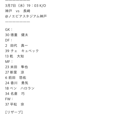
———————
3月7日（水）19：03 K/O
神戸 vs 長崎
@ノエビアスタジアム神戸
———————
GK：
30 徳重 健太
DF：
2 田代 真一
39 チェ キュベック
13 乾 大知
MF：
23 米田 隼也
27 新里 涼
6 前田 悠佑
24 香川 勇気
18 ベン ハロラン
34 名倉 巧
FW：
37 平松 宗
[リザーブ]