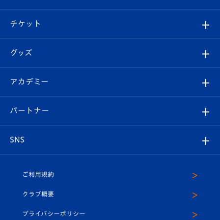
試合情報
クラブ概要
観戦ツアー
試合日程/結果
チケット
ファンクラブ
エンブレム紹介
はじめての観戦ガイド
順位表
チケット
グッズ
チケット
選手プロフィール
Revive Team
フォトギャラリー
シーズンシート
オンラインショップ
アカデミー
イベント
スタッフプロフィール
スタジアムへのアクセス
スタジアムグルメ
V-LOVERS（ファンクラブ）
2026-27ユニフォーム
メディア
育成からのお知らせ
パートナー
マスコット紹介
ヴィヴィくんの長崎おもてなしガイド
はじめての観戦ガイド
プレイヤーズスイート
店舗情報
グッズ
アカデミー
チームスケジュール
V-EXPRESS
パートナー企業一覧
SNS
（ユニフォーム入場）
ホームタウン
U-18
クラブハウス（練習場）
パートナー募集
公式Twitter
ご利用規約
アカデミー
U-15
応援メディア
法人限定 VIP BOX
ヴィヴィくんインスタグラム
クラブ概要
スクール
U-12
メディア出演情報
プライバシーポリシー
公式LINE＠