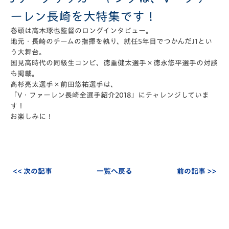
ーレン長崎を大特集です！
巻頭は高木琢也監督のロングインタビュー。
地元・長崎のチームの指揮を執り、就任5年目でつかんだJ1とい
う大舞台。
国見高時代の同級生コンビ、徳重健太選手×徳永悠平選手の対談
も掲載。
髙杉亮太選手×前田悠祐選手は、
「V・ファーレン長崎全選手紹介2018」にチャレンジしていま
す！
お楽しみに！
<< 次の記事
一覧へ戻る
前の記事 >>