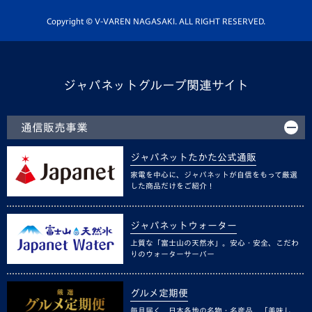
ホームタウン活動
Copyright © V-VAREN NAGASAKI. ALL RIGHT RESERVED.
ジャパネットグループ関連サイト
通信販売事業
ジャパネットたかた公式通販
家電を中心に、ジャパネットが自信をもって厳選
した商品だけをご紹介！
ジャパネットウォーター
上質な「富士山の天然水」。安心・安全、こだわ
りのウォーターサーバー
グルメ定期便
毎月届く、日本各地の名物・名産品。「美味し