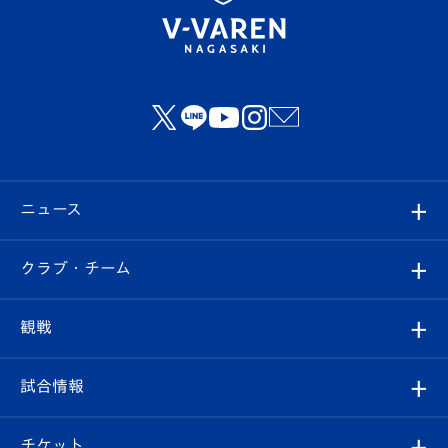
ニュース
すべて
クラブ・チーム
トップチーム
クラブプロフィール
観戦
クラブ
フィロソフィー
観戦ルール
試合情報
試合情報
クラブ概要
観戦ツアー
試合日程/結果
チケット