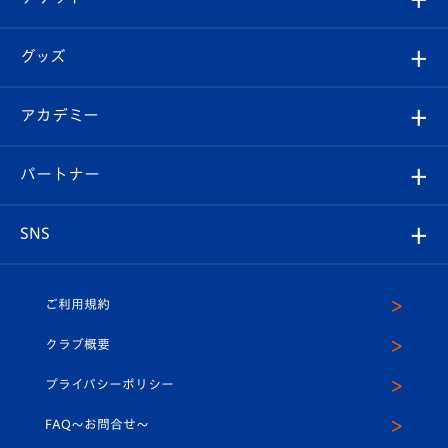
ファンクラブ
エンブレム紹介
はじめての観戦ガイド
順位表
チケット
グッズ
チケット
選手プロフィール
Revive Team
フォトギャラリー
シーズンシート
オンラインショップ
アカデミー
イベント
スタッフプロフィール
スタジアムへのアクセス
スタジアムグルメ
V-LOVERS（ファンクラブ）
2026-27ユニフォーム
メディア
育成からのお知らせ
パートナー
マスコット紹介
ヴィヴィくんの長崎おもてなしガイド
はじめての観戦ガイド
プレイヤーズスイート
店舗情報
グッズ
アカデミー
チームスケジュール
V-EXPRESS
パートナー企業一覧
SNS
（ユニフォーム入場）
ホームタウン
U-18
クラブハウス（練習場）
パートナー募集
公式Twitter
ご利用規約
アカデミー
U-15
応援メディア
法人限定 VIP BOX
ヴィヴィくんインスタグラム
クラブ概要
スクール
U-12
メディア出演情報
プライバシーポリシー
公式LINE＠
スクール
FAQ〜お問合せ〜
平和祈念活動
Youtube公式チャンネル