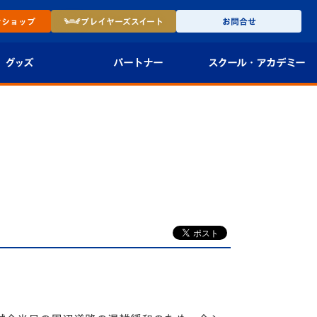
ン
ショップ
プレイヤーズ
スイート
お問合せ
グッズ
パートナー
スクール・
アカデミー
インショップ
パートナー企業一覧
アカデミー
-27ユニフォー
パートナー募集
U-18
法人限定 VIP BOX
U-15
報
U-12
スクール