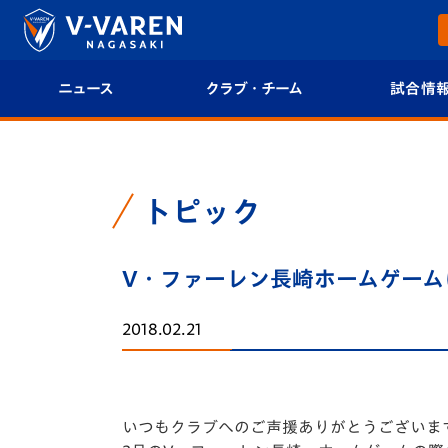
ニュース
クラブ・チーム
試合情
すべて
クラブプロフィール
試合日程/結果
トップチーム
フィロソフィー
試合情報
トピック
クラブ
クラブ概要
順位表
V・ファーレン長崎ホームゲー
試合情報
エンブレム紹介
U-21 Jリーグ
2018.02.21
ファンクラブ
選手プロフィール
フォトギャラ
チケット
スタッフプロフィール
スタジアムグ
いつもクラブへのご声援ありがとうございま