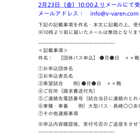
2月23日（金）10:00より
メールにて
メールアドレス： info@v-varen.com
下記の記載事項を件名・本文に記載の上、受
※10時より前に届いたメールは無効となりま
———————————————-
＜記載事項＞
件名： 【団体バス申込】 ●月●日 ××戦
①お申込団体名
②お申込者氏名
③希望試合 例) ●月●日 ××戦
④ご住所（請求書送付先）
⑤ご連絡先電話番号（試合当日に連絡のとれ
⑥車種・車番 例）大型バス・長崎○○あ12
⑦その他連絡事項
※申込内容確認後、受付可否のご返信をさせ
———————————————-