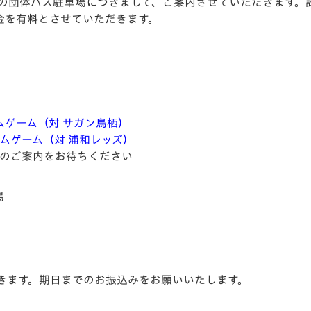
際の団体バス駐車場につきまして、ご案内させていただきます。
V-EXPRESS（ユニフ
金を有料とさせていただきます。
ォーム入場）
ームゲーム（対 サガン鳥栖）
ホームゲーム（対 浦和レッズ）
でのご案内をお待ちください
場
きます。期日までのお振込みをお願いいたします。