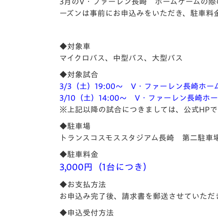
イベント
マスコット紹介
3月のV・ファーレン長崎 ホームゲームの
ーズンは事前にお申込みをいただき、駐車料
メディア
チームスケジュール
◆対象車
グッズ
クラブハウス（練習
マイクロバス、中型バス、大型バス
場）
◆対象試合
ホームタウン
応援メディア
3/3（土）19:00～ V・ファーレン長崎ホ
3/10（土）14:00～ V・ファーレン長崎
アカデミー
※上記以降の試合につきましては、公式HP
平和祈念活動
スクール
◆駐車場
ホームタウン活動
トランスコスモススタジアム長崎 第二駐車
◆駐車料金
3,000円（1台につき）
◆お支払方法
お申込み完了後、請求書を郵送させていただ
◆申込受付方法