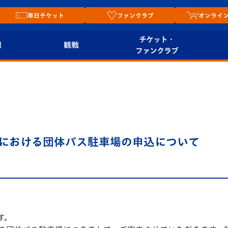
単日チケット
ファンクラブ
オンライ
チケット・
報
観戦
ファンクラブ
観戦ルール
チケット
オンラ
はじめての観戦ガイ
シーズンシート
2026
ド
ム
プレイヤーズスイート
Revive Team
店舗情
ムにおける団体バス駐車場の申込について
関連
V-LOVERS（ファン
スタジアムへのアク
クラブ）
セス
リー
ヴィヴィくんの長崎
ルメ
おもてなしガイド
す。