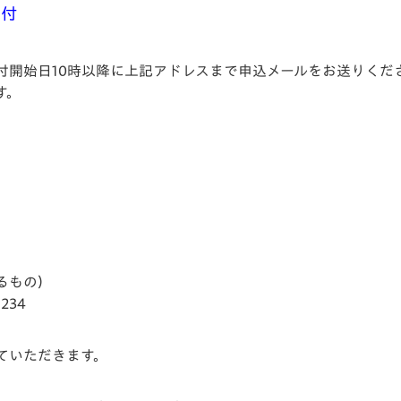
受付
付開始日10時以降に上記アドレスまで申込メールをお送りくだ
す。
るもの）
34
ていただきます。