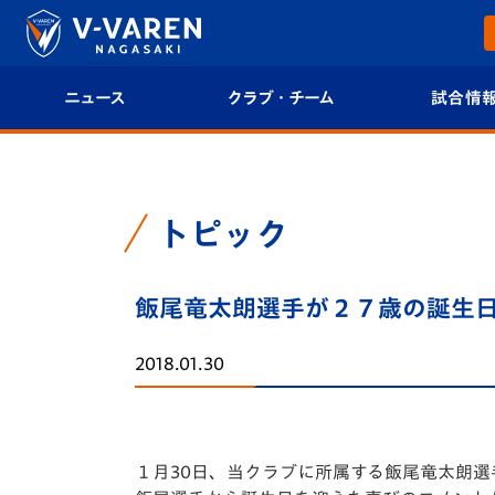
ニュース
クラブ・チーム
試合情
すべて
クラブプロフィール
試合日程/結果
トップチーム
フィロソフィー
試合情報
トピック
クラブ
クラブ概要
順位表
飯尾竜太朗選手が２７歳の誕生
試合情報
エンブレム紹介
U-21 Jリーグ
2018.01.30
ファンクラブ
選手プロフィール
フォトギャラ
チケット
スタッフプロフィール
スタジアムグ
１月30日、当クラブに所属する飯尾竜太朗