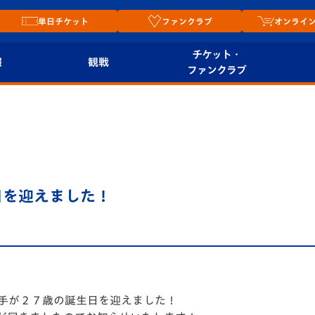
単日チケット
ファンクラブ
オンライ
チケット・
報
観戦
ファンクラブ
観戦ルール
チケット
オンラ
はじめての観戦ガイ
シーズンシート
2026
ド
ム
プレイヤーズスイート
Revive Team
店舗情
日を迎えました！
関連
V-LOVERS（ファン
スタジアムへのアク
クラブ）
セス
リー
ヴィヴィくんの長崎
ルメ
おもてなしガイド
選手が２７歳の誕生日を迎えました！