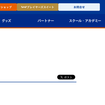
ン
ショップ
プレイヤーズ
スイート
お問合せ
グッズ
パートナー
スクール・
アカデミー
インショップ
パートナー企業一覧
アカデミー
-27ユニフォー
パートナー募集
U-18
法人限定 VIP BOX
U-15
報
U-12
スクール