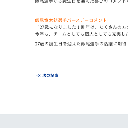
イベント
マスコット紹介
飯尾選手から誕生日を迎えた喜びのコメント
メディア
チームスケジュール
飯尾竜太朗選手バースデーコメント
「27歳になりました！昨年は、たくさんの
グッズ
クラブハウス（練習
今年も、チームとしても個人としても充実し
場）
27歳の誕生日を迎えた飯尾選手の活躍に期待
ホームタウン
応援メディア
アカデミー
平和祈念活動
スクール
<< 次の記事
ホームタウン活動