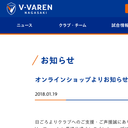
ニュース
クラブ・チーム
試合情
すべて
クラブプロフィール
試合日程/結果
トップチーム
フィロソフィー
試合情報
お知らせ
クラブ
クラブ概要
順位表
オンラインショップよりお知ら
試合情報
エンブレム紹介
U-21 Jリーグ
2018.01.19
ファンクラブ
選手プロフィール
フォトギャラ
チケット
スタッフプロフィール
スタジアムグ
日ごろよりクラブへのご支援・ご声援誠にあ