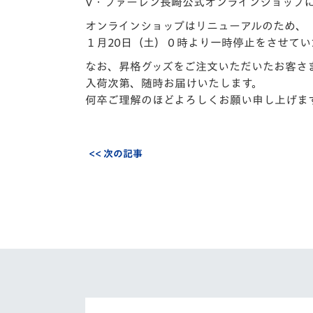
イベント
マスコット紹介
V・ファーレン長崎公式オンラインショップ
オンラインショップはリニューアルのため、
メディア
チームスケジュール
１月20日（土）０時より一時停止をさせてい
なお、昇格グッズをご注文いただいたお客さ
グッズ
クラブハウス（練習
入荷次第、随時お届けいたします。
場）
何卒ご理解のほどよろしくお願い申し上げま
ホームタウン
応援メディア
アカデミー
<< 次の記事
平和祈念活動
スクール
ホームタウン活動