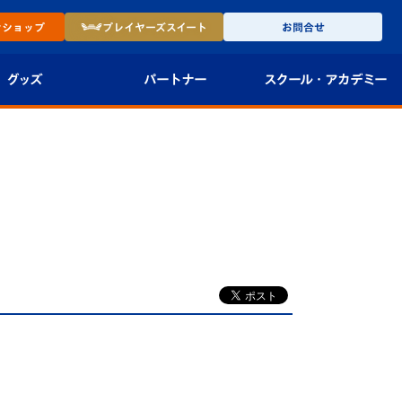
ン
ショップ
プレイヤーズ
スイート
お問合せ
グッズ
パートナー
スクール・
アカデミー
インショップ
パートナー企業一覧
アカデミー
-27ユニフォー
パートナー募集
U-18
法人限定 VIP BOX
U-15
報
U-12
スクール