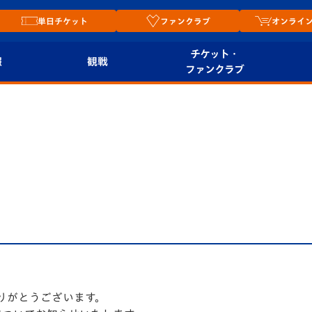
単日チケット
ファンクラブ
オンライ
チケット・
報
観戦
ファンクラブ
観戦ルール
チケット
オンラ
はじめての観戦ガイ
シーズンシート
2026
ド
ム
プレイヤーズスイート
Revive Team
店舗情
せ
関連
V-LOVERS（ファン
スタジアムへのアク
クラブ）
セス
リー
ヴィヴィくんの長崎
ルメ
おもてなしガイド
りがとうございます。