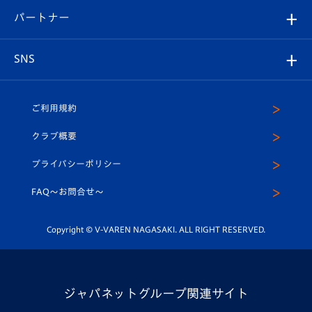
V-LOVERS（ファンクラブ）
2026-27ユニフォーム
メディア
育成からのお知らせ
パートナー
マスコット紹介
ヴィヴィくんの長崎おもてなしガイド
はじめての観戦ガイド
プレイヤーズスイート
店舗情報
グッズ
アカデミー
チームスケジュール
V-EXPRESS
パートナー企業一覧
SNS
（ユニフォーム入場）
ホームタウン
U-18
クラブハウス（練習場）
パートナー募集
公式Twitter
ご利用規約
アカデミー
U-15
応援メディア
法人限定 VIP BOX
ヴィヴィくんインスタグラム
クラブ概要
スクール
U-12
メディア出演情報
プライバシーポリシー
公式LINE＠
スクール
FAQ〜お問合せ〜
平和祈念活動
Youtube公式チャンネル
ホームタウン活動
Copyright © V-VAREN NAGASAKI. ALL RIGHT RESERVED.
ジャパネットグループ関連サイト