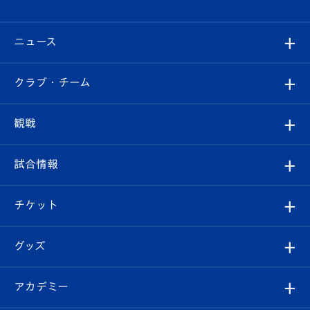
ニュース
すべて
クラブ・チーム
トップチーム
クラブプロフィール
観戦
クラブ
フィロソフィー
観戦ルール
試合情報
試合情報
クラブ概要
観戦ツアー
試合日程/結果
チケット
ファンクラブ
エンブレム紹介
はじめての観戦ガイド
順位表
チケット
グッズ
チケット
選手プロフィール
Revive Team
フォトギャラリー
シーズンシート
オンラインショップ
アカデミー
イベント
スタッフプロフィール
スタジアムへのアクセス
スタジアムグルメ