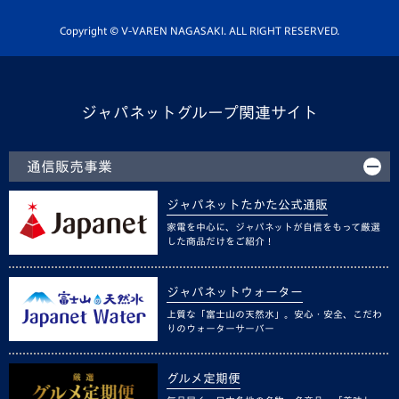
ホームタウン活動
Copyright © V-VAREN NAGASAKI. ALL RIGHT RESERVED.
ジャパネットグループ関連サイト
通信販売事業
ジャパネットたかた公式通販
家電を中心に、ジャパネットが自信をもって厳選
した商品だけをご紹介！
ジャパネットウォーター
上質な「富士山の天然水」。安心・安全、こだわ
りのウォーターサーバー
グルメ定期便