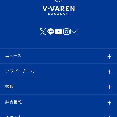
ニュース
すべて
クラブ・チーム
トップチーム
クラブプロフィール
観戦
クラブ
フィロソフィー
観戦ルール
試合情報
試合情報
クラブ概要
観戦ツアー
試合日程/結果