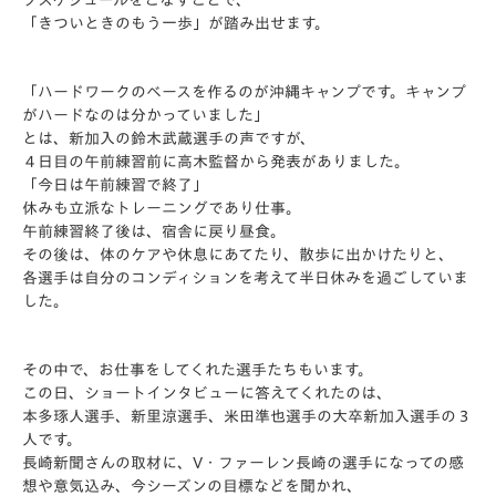
プスケジュールをこなすことで、
「きついときのもう一歩」が踏み出せます。
「ハードワークのベースを作るのが沖縄キャンプです。キャンプ
がハードなのは分かっていました」
とは、新加入の鈴木武蔵選手の声ですが、
４日目の午前練習前に高木監督から発表がありました。
「今日は午前練習で終了」
休みも立派なトレーニングであり仕事。
午前練習終了後は、宿舎に戻り昼食。
その後は、体のケアや休息にあてたり、散歩に出かけたりと、
各選手は自分のコンディションを考えて半日休みを過ごしていま
した。
その中で、お仕事をしてくれた選手たちもいます。
この日、ショートインタビューに答えてくれたのは、
本多琢人選手、新里涼選手、米田準也選手の大卒新加入選手の３
人です。
長崎新聞さんの取材に、V・ファーレン長崎の選手になっての感
想や意気込み、今シーズンの目標などを聞かれ、