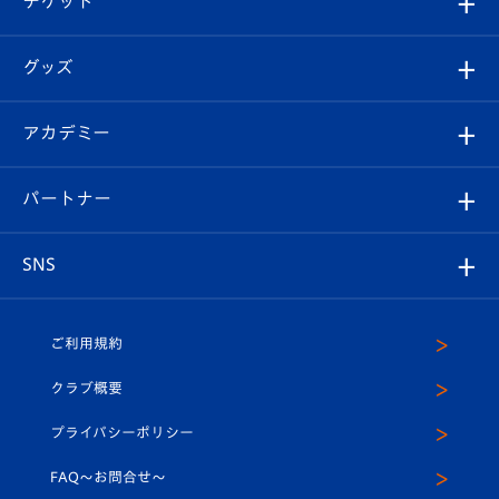
チケット
ファンクラブ
エンブレム紹介
はじめての観戦ガイド
順位表
チケット
グッズ
チケット
選手プロフィール
Revive Team
フォトギャラリー
シーズンシート
オンラインショップ
アカデミー
イベント
スタッフプロフィール
スタジアムへのアクセス
スタジアムグルメ
V-LOVERS（ファンクラブ）
2026-27ユニフォーム
メディア
育成からのお知らせ
パートナー
マスコット紹介
ヴィヴィくんの長崎おもてなしガイド
はじめての観戦ガイド
プレイヤーズスイート
店舗情報
グッズ
アカデミー
チームスケジュール
V-EXPRESS
パートナー企業一覧
SNS
（ユニフォーム入場）
ホームタウン
U-18
クラブハウス（練習場）
パートナー募集
公式Twitter
ご利用規約
アカデミー
U-15
応援メディア
法人限定 VIP BOX
ヴィヴィくんインスタグラム
クラブ概要
スクール
U-12
メディア出演情報
プライバシーポリシー
公式LINE＠
スクール
FAQ〜お問合せ〜
平和祈念活動
Youtube公式チャンネル