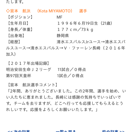
たします。
◇宮本 航汰 （Kota MIYAMOTO） 選手
【ポジション】 MF
【生年月日】 １９９６年６月19日生（21歳）
【身長／体重】 １７７ｃｍ／73ｋｇ
【出身地】 静岡県
【経歴】 清水エスパルスJrユース→清水エスパ
ルスユース→清水エスパルス→Ｖ・ファーレン長崎（２０１６年
加入）
【２０１７年出場記録】
明治安田生命Ｊ２リーグ 11試合／０得点
第97回天皇杯 1試合／０得点
【宮本 航汰選手コメント­】
「2年間、ありがとうございました。この2年間、選手を始め、い
い人たちに恵まれました。長崎には感謝の気持ちでいっぱいで
す。チームを去りますが、どこへ行っても応援してもらえるとう
れしいです。応援をよろしくお願いいたします。」