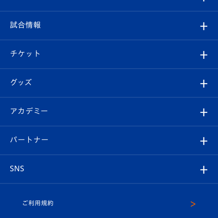
クラブ
フィロソフィー
観戦ルール
試合情報
試合情報
クラブ概要
観戦ツアー
試合日程/結果
チケット
ファンクラブ
エンブレム紹介
はじめての観戦ガイド
順位表
チケット
グッズ
チケット
選手プロフィール
Revive Team
フォトギャラリー
シーズンシート
オンラインショップ
アカデミー
イベント
スタッフプロフィール
スタジアムへのアクセス
スタジアムグルメ
V-LOVERS（ファンクラブ）
2026-27ユニフォーム
メディア
育成からのお知らせ
パートナー
マスコット紹介
ヴィヴィくんの長崎おもてなしガイド
はじめての観戦ガイド
プレイヤーズスイート
店舗情報
グッズ
アカデミー
チームスケジュール
V-EXPRESS
パートナー企業一覧
SNS
（ユニフォーム入場）
ホームタウン
U-18
クラブハウス（練習場）
パートナー募集
公式Twitter
ご利用規約
アカデミー
U-15
応援メディア
法人限定 VIP BOX