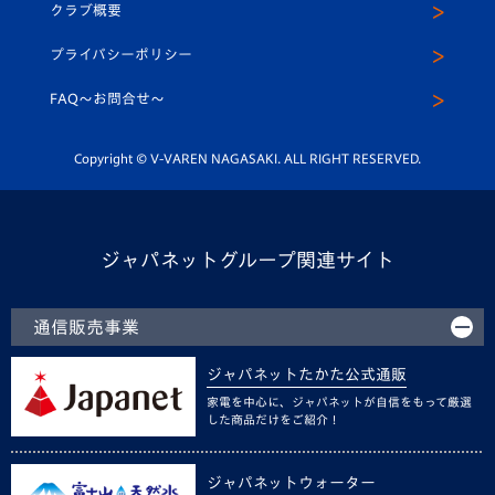
ヴィヴィくんインスタグラム
クラブ概要
スクール
U-12
メディア出演情報
プライバシーポリシー
公式LINE＠
スクール
FAQ〜お問合せ〜
平和祈念活動
Youtube公式チャンネル
ホームタウン活動
Copyright © V-VAREN NAGASAKI. ALL RIGHT RESERVED.
ジャパネットグループ関連サイト
通信販売事業
ジャパネットたかた公式通販
家電を中心に、ジャパネットが自信をもって厳選
した商品だけをご紹介！
ジャパネットウォーター