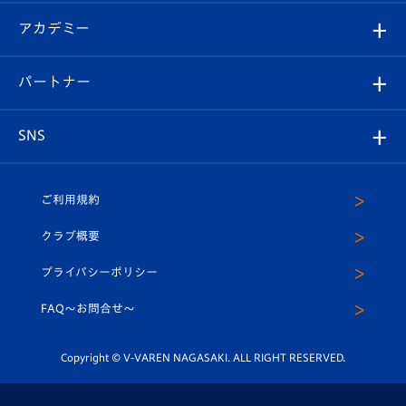
フォトギャラリー
シーズンシート
オンラインショップ
アカデミー
イベント
スタッフプロフィール
スタジアムへのアクセス
スタジアムグルメ
V-LOVERS（ファンクラブ）
2026-27ユニフォーム
メディア
育成からのお知らせ
パートナー
マスコット紹介
ヴィヴィくんの長崎おもてなしガイド
はじめての観戦ガイド
プレイヤーズスイート
店舗情報
グッズ
アカデミー
チームスケジュール
V-EXPRESS
パートナー企業一覧
SNS
（ユニフォーム入場）
ホームタウン
U-18
クラブハウス（練習場）
パートナー募集
公式Twitter
ご利用規約
アカデミー
U-15
応援メディア
法人限定 VIP BOX
ヴィヴィくんインスタグラム
クラブ概要
スクール
U-12
メディア出演情報
プライバシーポリシー
公式LINE＠
スクール
FAQ〜お問合せ〜
平和祈念活動
Youtube公式チャンネル
ホームタウン活動
Copyright © V-VAREN NAGASAKI. ALL RIGHT RESERVED.