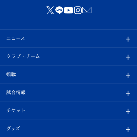
ニュース
すべて
クラブ・チーム
トップチーム
クラブプロフィール
観戦
クラブ
フィロソフィー
観戦ルール
試合情報
試合情報
クラブ概要
観戦ツアー
試合日程/結果
チケット
ファンクラブ
エンブレム紹介
はじめての観戦ガイド
順位表
チケット
グッズ
チケット
選手プロフィール
Revive Team