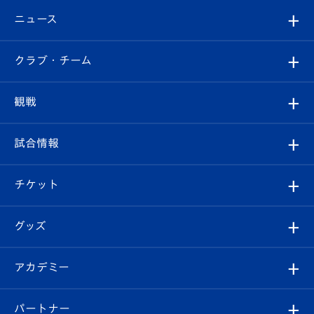
ニュース
すべて
クラブ・チーム
トップチーム
クラブプロフィール
観戦
クラブ
フィロソフィー
観戦ルール
試合情報
試合情報
クラブ概要
観戦ツアー
試合日程/結果
チケット
ファンクラブ
エンブレム紹介
はじめての観戦ガイド
順位表
チケット
グッズ
チケット
選手プロフィール
Revive Team
フォトギャラリー
シーズンシート
オンラインショップ
アカデミー
イベント
スタッフプロフィール
スタジアムへのアクセス
スタジアムグルメ
V-LOVERS（ファンクラブ）
2026-27ユニフォーム
メディア
育成からのお知らせ
パートナー
マスコット紹介