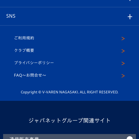
ヴィヴィくんの長崎おもてなしガイド
はじめての観戦ガイド
プレイヤーズスイート
店舗情報
グッズ
アカデミー
チームスケジュール
V-EXPRESS
パートナー企業一覧
SNS
（ユニフォーム入場）
ホームタウン
U-18
クラブハウス（練習場）
パートナー募集
公式Twitter
ご利用規約
アカデミー
U-15
応援メディア
法人限定 VIP BOX
ヴィヴィくんインスタグラム
クラブ概要
スクール
U-12
メディア出演情報
プライバシーポリシー
公式LINE＠
スクール
FAQ〜お問合せ〜
平和祈念活動
Youtube公式チャンネル
ホームタウン活動
Copyright © V-VAREN NAGASAKI. ALL RIGHT RESERVED.
ジャパネットグループ関連サイト