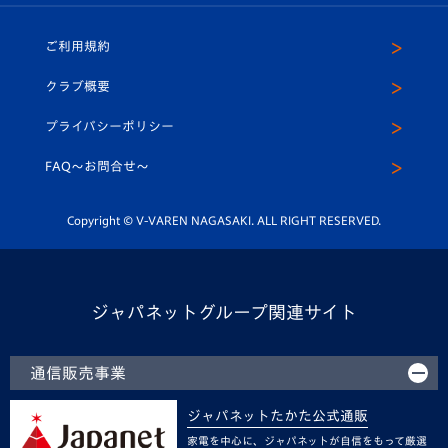
ホームタウン
U-18
クラブハウス（練習場）
パートナー募集
公式Twitter
ご利用規約
アカデミー
U-15
応援メディア
法人限定 VIP BOX
ヴィヴィくんインスタグラム
クラブ概要
スクール
U-12
メディア出演情報
プライバシーポリシー
公式LINE＠
スクール
FAQ〜お問合せ〜
平和祈念活動
Youtube公式チャンネル
ホームタウン活動
Copyright © V-VAREN NAGASAKI. ALL RIGHT RESERVED.
ジャパネットグループ関連サイト
通信販売事業
ジャパネットたかた公式通販
家電を中心に、ジャパネットが自信をもって厳選