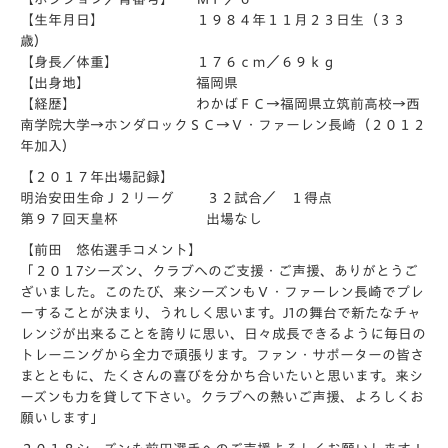
【生年月日】 １９８４年１１月２３日生（３３
歳）
【身長／体重】 １７６ｃｍ／６９ｋｇ
【出身地】 福岡県
【経歴】 わかばＦＣ→福岡県立筑前高校→西
南学院大学→ホンダロックＳＣ→Ｖ・ファーレン長崎（２０１２
年加入）
【２０１７年出場記録】
明治安田生命Ｊ２リーグ ３２試合／ １得点
第９７回天皇杯 出場なし
【前田 悠佑選手コメント】
「２０１7シーズン、クラブへのご支援・ご声援、ありがとうご
ざいました。このたび、来シーズンもＶ・ファーレン長崎でプレ
ーすることが決まり、うれしく思います。J1の舞台で新たなチャ
レンジが出来ることを誇りに思い、日々成長できるように毎日の
トレーニングから全力で頑張ります。ファン・サポーターの皆さ
まとともに、たくさんの喜びを分かち合いたいと思います。来シ
ーズンも力を貸して下さい。クラブへの熱いご声援、よろしくお
願いします」