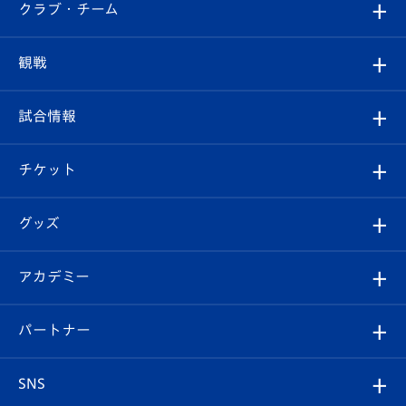
すべて
クラブ・チーム
トップチーム
クラブプロフィール
観戦
クラブ
フィロソフィー
観戦ルール
試合情報
試合情報
クラブ概要
観戦ツアー
試合日程/結果
チケット
ファンクラブ
エンブレム紹介
はじめての観戦ガイド
順位表
チケット
グッズ
チケット
選手プロフィール
Revive Team
フォトギャラリー
シーズンシート
オンラインショップ
アカデミー
イベント
スタッフプロフィール
スタジアムへのアクセス
スタジアムグルメ
V-LOVERS（ファンクラブ）
2026-27ユニフォーム
メディア
育成からのお知らせ
パートナー
マスコット紹介
ヴィヴィくんの長崎おもてなしガイド
はじめての観戦ガイド
プレイヤーズスイート
店舗情報
グッズ
アカデミー
チームスケジュール
V-EXPRESS
パートナー企業一覧
SNS
（ユニフォーム入場）