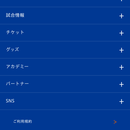
クラブ
フィロソフィー
観戦ルール
試合情報
試合情報
クラブ概要
観戦ツアー
試合日程/結果
チケット
ファンクラブ
エンブレム紹介
はじめての観戦ガイド
順位表
チケット
グッズ
チケット
選手プロフィール
Revive Team
フォトギャラリー
シーズンシート
オンラインショップ
アカデミー
イベント
スタッフプロフィール
スタジアムへのアクセス
スタジアムグルメ
V-LOVERS（ファンクラブ）
2026-27ユニフォーム
メディア
育成からのお知らせ
パートナー
マスコット紹介
ヴィヴィくんの長崎おもてなしガイド
はじめての観戦ガイド
プレイヤーズスイート
店舗情報
グッズ
アカデミー
チームスケジュール
V-EXPRESS
パートナー企業一覧
SNS
（ユニフォーム入場）
ホームタウン
U-18
クラブハウス（練習場）
パートナー募集
公式Twitter
ご利用規約
アカデミー
U-15
応援メディア
法人限定 VIP BOX