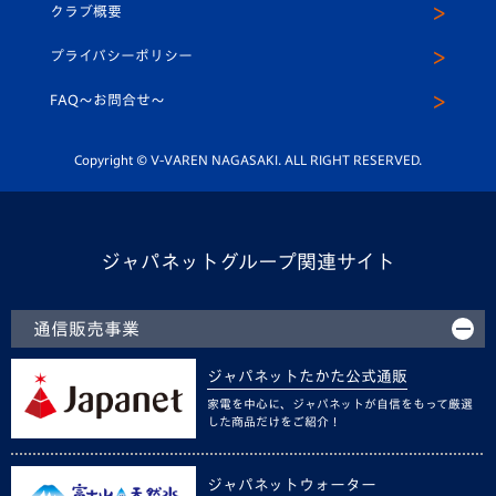
ヴィヴィくんインスタグラム
クラブ概要
スクール
U-12
メディア出演情報
プライバシーポリシー
公式LINE＠
スクール
FAQ〜お問合せ〜
平和祈念活動
Youtube公式チャンネル
ホームタウン活動
Copyright © V-VAREN NAGASAKI. ALL RIGHT RESERVED.
ジャパネットグループ関連サイト
通信販売事業
ジャパネットたかた公式通販
家電を中心に、ジャパネットが自信をもって厳選
した商品だけをご紹介！
ジャパネットウォーター