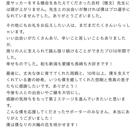
度サッカーをする機会をあたえてくださった吉村（雅文）先生に
は頭が上がりません。先生との出会いが無ければ僕はプロ選手に
なれていませんでした。ありがとうございました。
その他にもお礼をお伝えしたい人は、まだまだたくさんいらっし
ゃいます。
いい出会いがたくさんあり、辛いこと苦しいこともありました
が、
周りの人に支えられて踏ん張り続けることができたプロ10年間で
した。
幸せものでした。柏も新潟も愛媛も長崎も大好きです！
最後に、丈夫な体に育ててくれた両親と、10年以上、僕を支えて
くれている妻の紗希、いつも僕を癒してくれた悠剛と秀真の息子
たちに感謝したいです。ありがとう！
今後も人との出会いやご縁を大切にし、
感謝の気持ちをもって第２ステージを進んでいきたいと思いま
す。
こんな僕を応援してくださったサポーターのみなさん、本当にあ
りがとうございました！
僕は僕なりの大輪の花を咲かせます！