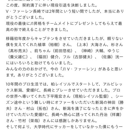
この度、契約満了に伴い現役引退を決断しました。
V・ファーレン長崎では2年間という短い間でしたが、本当にあり
がとうございました。
現役の最後にJ1昇格をチームメイトにプレゼントしてもらえて最
高の形で終えることができました。
移籍初年度からキャプテンをさせていただきましたが、頼りない
僕を支えてくれた植草（裕樹）さん、（上本）大海さん、杉さん
（髙杉亮太）、前ちゃん（前田悠佑）、（神崎）大輔、ゆうじ
（養父雄仁）、（福田）健介、フル（古部健太）、（佐藤）洸一
にはいろいろと助けてもらいました。
みんなの力のおかげで、今の「J1 V・ファーレン」があると思い
ます。ありがとうございました。
10年間のプロ生活では、柏レイソルでスタートして、アルビレッ
クス新潟、愛媛FC、長崎とプレーさせていただきました。プロ
の世界へ導いてくれた下平隆宏さん（現柏レイソル監督）、シー
ズン途中という難しい時にオファーをいただいた新潟の神田（勝
夫）さん・村山（拓也）さん、新潟を満了になったときに声をか
けていただいた愛媛FC、長崎へ熱心に誘ってくれた丹治（祥庸）
さん・竹村（栄哉）さんには感謝しかありません。
そして何より、大学時代にサッカーをしていなかった僕にもう一