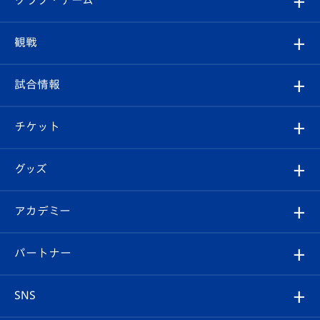
トップチーム
クラブプロフィール
観戦
クラブ
フィロソフィー
観戦ルール
試合情報
試合情報
クラブ概要
観戦ツアー
試合日程/結果
チケット
ファンクラブ
エンブレム紹介
はじめての観戦ガイド
順位表
チケット
グッズ
チケット
選手プロフィール
Revive Team
フォトギャラリー
シーズンシート
オンラインショップ
アカデミー
イベント
スタッフプロフィール
スタジアムへのアクセス
スタジアムグルメ
V-LOVERS（ファンクラブ）
2026-27ユニフォーム
メディア
育成からのお知らせ
パートナー
マスコット紹介
ヴィヴィくんの長崎おもてなしガイド
はじめての観戦ガイド
プレイヤーズスイート
店舗情報
グッズ
アカデミー
チームスケジュール
V-EXPRESS
パートナー企業一覧
SNS
（ユニフォーム入場）
ホームタウン