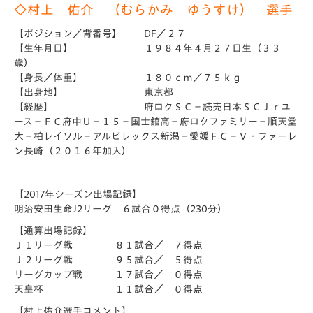
◇村上 佑介 （むらかみ ゆうすけ） 選手
【ポジション／背番号】 DF／２７
【生年月日】 １９８４年４月２７日生（３３
歳）
【身長／体重】 １８０ｃｍ／７５ｋｇ
【出身地】 東京都
【経歴】 府ロクＳＣ－読売日本ＳＣＪｒユ
ース－ＦＣ府中Ｕ－１５－国士舘高－府ロクファミリー－順天堂
大－柏レイソル－アルビレックス新潟－愛媛ＦＣ－Ｖ・ファーレ
ン長崎（２０１６年加入）
【2017年シーズン出場記録】
明治安田生命J2リーグ ６試合０得点（230分）
【通算出場記録】
Ｊ１リーグ戦 ８１試合／ ７得点
Ｊ２リーグ戦 ９５試合／ ５得点
リーグカップ戦 １７試合／ ０得点
天皇杯 １１試合／ ０得点
【村上佑介選手コメント】