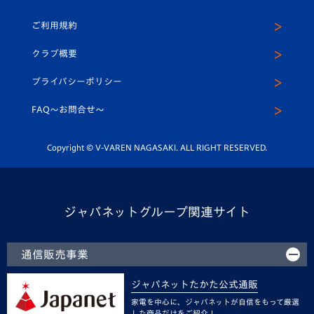
U-18
クラブハウス（練習場）
パートナー募集
公式Twitter
ご利用規約
アカデミー
U-15
応援メディア
法人限定 VIP BOX
ヴィヴィくんインスタグラム
クラブ概要
スクール
U-12
メディア出演情報
プライバシーポリシー
公式LINE＠
スクール
FAQ〜お問合せ〜
平和祈念活動
Youtube公式チャンネル
ホームタウン活動
Copyright © V-VAREN NAGASAKI. ALL RIGHT RESERVED.
ジャパネットグループ関連サイト
通信販売事業
ジャパネットたかた公式通販
家電を中心に、ジャパネットが自信をもって厳選
した商品だけをご紹介！