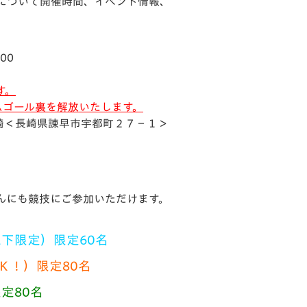
について開催時間、イベント情報、
V-EXPRESS（ユニフ
ォーム入場）
00
す。
ムゴール裏を解放いたします。
崎＜長崎県諫早市宇都町２７−１＞
んにも競技にご参加いただけます。
以下限定）限定
60
名
Ｋ！）限定
80
名
定80
名