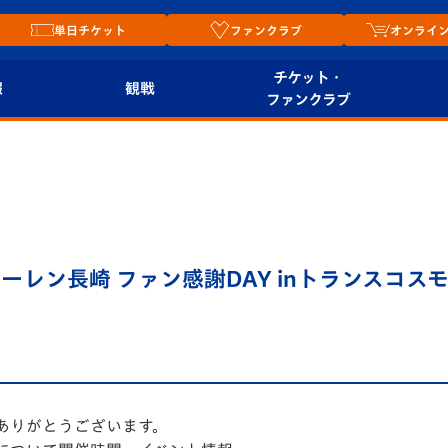
単日チケット
ファンクラブ
オンライ
チケット・
報
観戦
ファンクラブ
観戦ルール
チケット
オンラ
はじめての観戦ガイ
シーズンシート
2026
ド
ム
プレイヤーズスイート
Revive Team
店舗情
ァーレン長崎 ファン感謝DAY inトランスコ
関連
V-LOVERS（ファン
スタジアムへのアク
クラブ）
セス
リー
ヴィヴィくんの長崎
ルメ
おもてなしガイド
ありがとうございます。