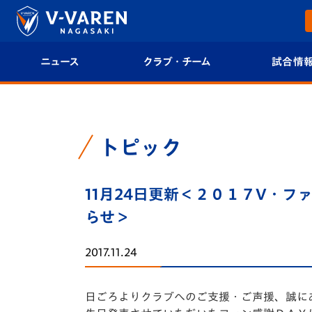
ニュース
クラブ・チーム
試合情
すべて
クラブプロフィール
試合日程/結果
トップチーム
フィロソフィー
試合情報
トピック
クラブ
クラブ概要
順位表
11月24日更新＜２０１７V・フ
試合情報
エンブレム紹介
U-21 Jリーグ
らせ＞
ファンクラブ
選手プロフィール
フォトギャラ
2017.11.24
チケット
スタッフプロフィール
スタジアムグ
日ごろよりクラブへのご支援・ご声援、誠に