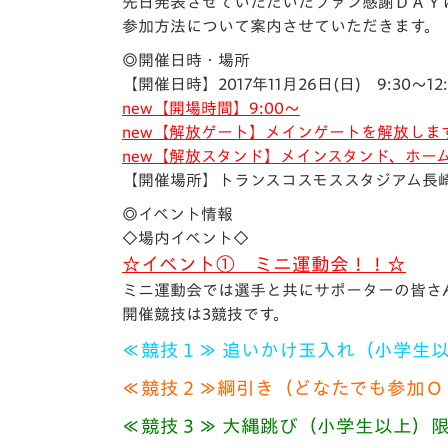
イベント
マスコット紹介
先日発表させていただいたファン感謝ＤＡＹ
参加方法について案内させていただきます。
メディア
チームスケジュール
◎開催日時・場所
【開催日時】2017年11月26日(日) 9:30～12:
グッズ
クラブハウス（練習
new【開場時間】9:00～
場）
new【解放ゲート】メインゲートを解放しま
ホームタウン
new【解放スタンド】
メインスタンド、ホー
応援メディア
【開催場所】トランスコスモススタジアム長
アカデミー
◎イベント情報
平和祈念活動
◇場内イベント◇
スクール
☆イベント① ミニ運動会！！☆
ホームタウン活動
ミニ運動会では選手と共にサポーターの皆さ
開催競技は3競技です。
≪競技１≫
追いかけ玉入れ（小学生
≪競技２≫綱引き（どなたでも参加Ｏ
≪競技３≫
大縄跳び（小学生以上）限