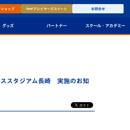
ン
ショップ
プレイヤーズ
スイート
お問合せ
グッズ
パートナー
スクール・
アカデミー
インショップ
パートナー企業一覧
アカデミー
-27ユニフォー
パートナー募集
U-18
法人限定 VIP BOX
U-15
報
スモススタジアム長崎 実施のお知
U-12
スクール