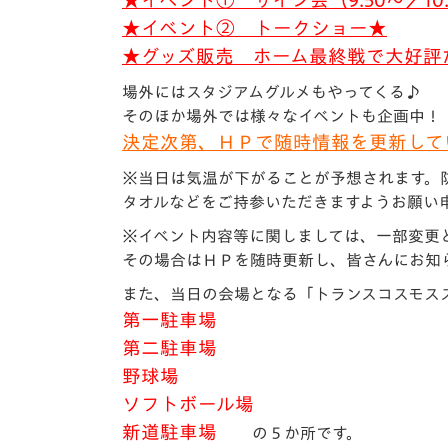
★イベント① サイン会（9:50
～／10:
★イベント② トークショー★
★グッズ販売
ホーム最終戦で大好評
場外にはスタジアムグルメもやってくる♪
そのほか場外では様々なイベントも企画中！
決定次第、ＨＰで随時情報を更新して
※当日は気温が下がることが予想されます。
タオルなどをご持参いただきますようお願い
※イベント内容等に関しましては、一部変更
その場合はＨＰを随時更新し、皆さんにお知
また、当日の会場となる「トランスコスモス
第一駐車場
第二駐車場
野球場
ソフトボール場
新道駐車場
の５か所です。