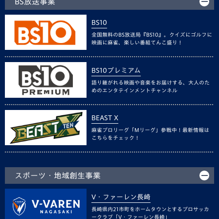
BS放送事業
BS10
全国無料のBS放送局『BS10』。クイズにゴルフに
映画に麻雀、楽しい番組てんこ盛り！
BS10プレミアム
語り継がれる映画や音楽をお届けする、大人のた
めのエンタテインメントチャンネル
BEAST X
麻雀プロリーグ「Mリーグ」参戦中！最新情報は
こちらをチェック！
スポーツ・地域創生事業
V・ファーレン長崎
長崎県内21市町をホームタウンとするプロサッカ
ークラブ「V・ファーレン長崎」