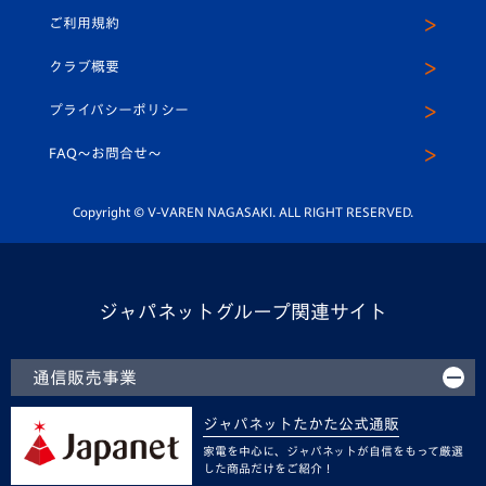
公式Twitter
ご利用規約
アカデミー
U-15
応援メディア
法人限定 VIP BOX
ヴィヴィくんインスタグラム
クラブ概要
スクール
U-12
メディア出演情報
プライバシーポリシー
公式LINE＠
スクール
FAQ〜お問合せ〜
平和祈念活動
Youtube公式チャンネル
ホームタウン活動
Copyright © V-VAREN NAGASAKI. ALL RIGHT RESERVED.
ジャパネットグループ関連サイト
通信販売事業
ジャパネットたかた公式通販
家電を中心に、ジャパネットが自信をもって厳選
した商品だけをご紹介！