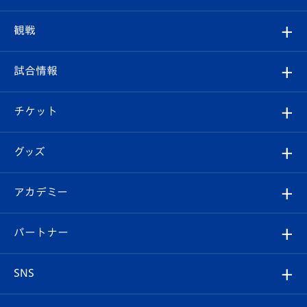
トップチーム
クラブプロフィール
観戦
クラブ
フィロソフィー
観戦ルール
試合情報
試合情報
クラブ概要
観戦ツアー
試合日程/結果
チケット
ファンクラブ
エンブレム紹介
はじめての観戦ガイド
順位表
チケット
グッズ
チケット
選手プロフィール
Revive Team
フォトギャラリー
シーズンシート
オンラインショップ
アカデミー
イベント
スタッフプロフィール
スタジアムへのアクセス
スタジアムグルメ
V-LOVERS（ファンクラブ）
2026-27ユニフォーム
メディア
育成からのお知らせ
パートナー
マスコット紹介
ヴィヴィくんの長崎おもてなしガイド
はじめての観戦ガイド
プレイヤーズスイート
店舗情報
グッズ
アカデミー
チームスケジュール
V-EXPRESS
パートナー企業一覧
SNS
（ユニフォーム入場）
ホームタウン
U-18
クラブハウス（練習場）
パートナー募集