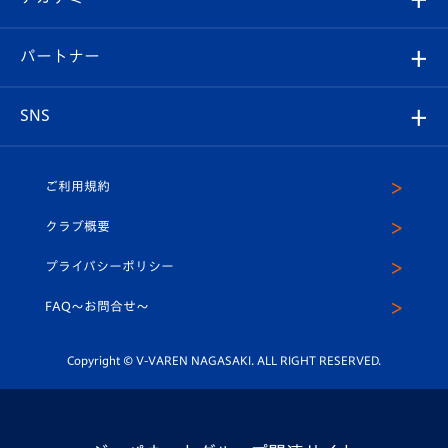
スタッフプロフィール
スタジアムへのアクセス
スタジアムグルメ
V-LOVERS（ファンクラブ）
2026-27ユニフォーム
メディア
育成からのお知らせ
パートナー
マスコット紹介
ヴィヴィくんの長崎おもてなしガイド
はじめての観戦ガイド
プレイヤーズスイート
店舗情報
グッズ
アカデミー
チームスケジュール
V-EXPRESS
パートナー企業一覧
SNS
（ユニフォーム入場）
ホームタウン
U-18
クラブハウス（練習場）
パートナー募集
公式Twitter
ご利用規約
アカデミー
U-15
応援メディア
法人限定 VIP BOX
ヴィヴィくんインスタグラム
クラブ概要
スクール
U-12
メディア出演情報
プライバシーポリシー
公式LINE＠
スクール
FAQ〜お問合せ〜
平和祈念活動
Youtube公式チャンネル
ホームタウン活動
Copyright © V-VAREN NAGASAKI. ALL RIGHT RESERVED.