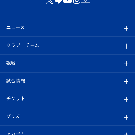
ニュース
すべて
クラブ・チーム
トップチーム
クラブプロフィール
観戦
クラブ
フィロソフィー
観戦ルール
試合情報
試合情報
クラブ概要
観戦ツアー
試合日程/結果
チケット
ファンクラブ
エンブレム紹介
はじめての観戦ガイド
順位表
チケット
グッズ
チケット
選手プロフィール
Revive Team
フォトギャラリー
シーズンシート
オンラインショップ
アカデミー
イベント