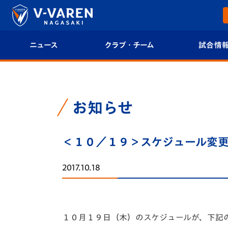
ニュース
クラブ・チーム
試合情
すべて
クラブプロフィール
試合日程/結果
トップチーム
フィロソフィー
試合情報
お知らせ
クラブ
クラブ概要
順位表
＜１０／１９＞スケジュール変
試合情報
エンブレム紹介
U-21 Jリーグ
2017.10.18
ファンクラブ
選手プロフィール
フォトギャラ
チケット
スタッフプロフィール
スタジアムグ
１０月１９日（木）のスケジュールが、下記