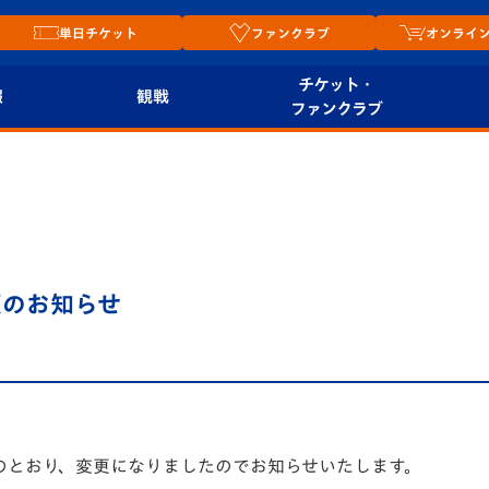
単日チケット
ファンクラブ
オンライ
チケット・
報
観戦
ファンクラブ
観戦ルール
チケット
オンラ
はじめての観戦ガイ
シーズンシート
2026
ド
ム
プレイヤーズスイート
Revive Team
店舗情
更のお知らせ
関連
V-LOVERS（ファン
スタジアムへのアク
クラブ）
セス
リー
ヴィヴィくんの長崎
ルメ
おもてなしガイド
のとおり、変更になりましたのでお知らせいたします。