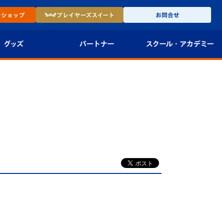
ン
ショップ
プレイヤーズ
スイート
お問合せ
グッズ
パートナー
スクール・
アカデミー
インショップ
パートナー企業一覧
アカデミー
-27ユニフォー
パートナー募集
U-18
法人限定 VIP BOX
U-15
報
U-12
スクール