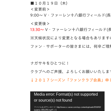
イベント
マスコット紹介
■１０月１９日（木）
＜変更前＞
メディア
チームスケジュール
9:00～ V・ファーレン十八銀行フィールド(長
＜変更後＞
グッズ
クラブハウス（練習
13:30～
V・ファーレン十八銀行フィールド(長
場）
※天候状況により変更となる場合もあります
ホームタウン
応援メディア
ファン・サポーターの皆さまには、何卒ご理
アカデミー
平和祈念活動
ナガサキをひとつに！
スクール
ホームタウン活動
クラブへのご声援、よろしくお願いいたしま
↓２０１７シーズン「ファンクラブ会員」申
動
Media error: Format(s) not supported
画
or source(s) not found
プ
レ
ファイルをダウンロード: http://www.v-varen.com/wp-content/uploads/2016/02/
eyeplus-300x250.mp4?_=1