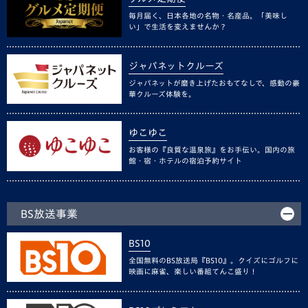
毎月届く、日本各地の名物・名産品。「美味し
い」で生活を変えませんか？
ジャパネットクルーズ
ジャパネットが磨き上げたおもてなしで、感動の豪
華クルーズ体験を。
ゆこゆこ
お客様の『良質な温泉旅』をお手伝い。国内の旅
館・宿・ホテルの宿泊予約サイト
BS放送事業
BS10
全国無料のBS放送局『BS10』。クイズにゴルフに
映画に麻雀、楽しい番組てんこ盛り！