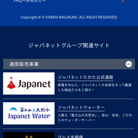
FAQ〜お問合せ〜
平和祈念活動
Youtube公式チャンネル
ホームタウン活動
Copyright © V-VAREN NAGASAKI. ALL RIGHT RESERVED.
ジャパネットグループ関連サイト
通信販売事業
ジャパネットたかた公式通販
家電を中心に、ジャパネットが自信をもって厳選
した商品だけをご紹介！
ジャパネットウォーター
上質な「富士山の天然水」。安心・安全、こだわ
りのウォーターサーバー
グルメ定期便