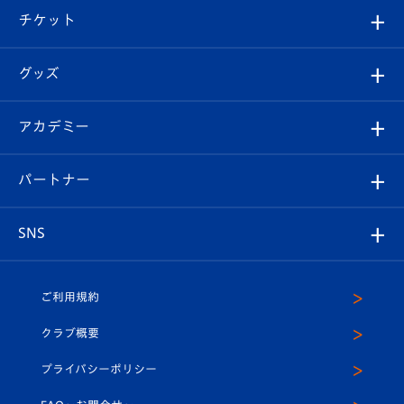
観戦ツアー
試合日程/結果
チケット
ファンクラブ
エンブレム紹介
はじめての観戦ガイド
順位表
チケット
グッズ
チケット
選手プロフィール
Revive Team
フォトギャラリー
シーズンシート
オンラインショップ
アカデミー
イベント
スタッフプロフィール
スタジアムへのアクセス
スタジアムグルメ
V-LOVERS（ファンクラブ）
2026-27ユニフォーム
メディア
育成からのお知らせ
パートナー
マスコット紹介
ヴィヴィくんの長崎おもてなしガイド
はじめての観戦ガイド
プレイヤーズスイート
店舗情報
グッズ
アカデミー
チームスケジュール
V-EXPRESS
パートナー企業一覧
SNS
（ユニフォーム入場）
ホームタウン
U-18
クラブハウス（練習場）
パートナー募集
公式Twitter
ご利用規約
アカデミー
U-15
応援メディア
法人限定 VIP BOX
ヴィヴィくんインスタグラム
クラブ概要
スクール
U-12
メディア出演情報
プライバシーポリシー
公式LINE＠
スクール