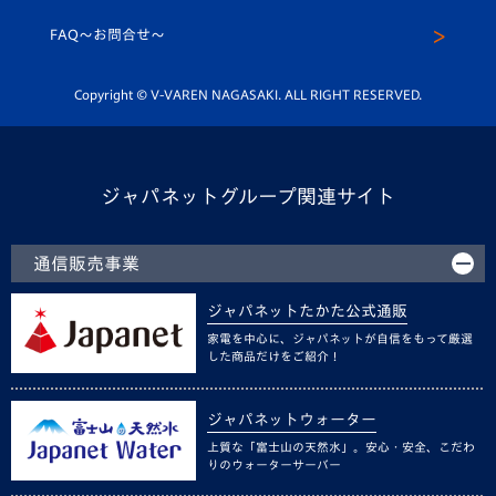
スクール
FAQ〜お問合せ〜
平和祈念活動
Youtube公式チャンネル
ホームタウン活動
Copyright © V-VAREN NAGASAKI. ALL RIGHT RESERVED.
ジャパネットグループ関連サイト
通信販売事業
ジャパネットたかた公式通販
家電を中心に、ジャパネットが自信をもって厳選
した商品だけをご紹介！
ジャパネットウォーター
上質な「富士山の天然水」。安心・安全、こだわ
りのウォーターサーバー