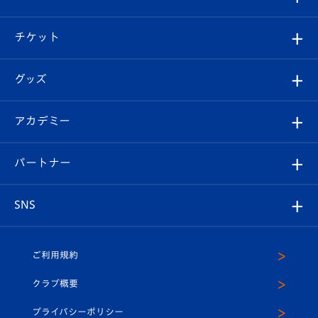
試合情報
クラブ概要
観戦ツアー
試合日程/結果
チケット
ファンクラブ
エンブレム紹介
はじめての観戦ガイド
順位表
チケット
グッズ
チケット
選手プロフィール
Revive Team
フォトギャラリー
シーズンシート
オンラインショップ
アカデミー
イベント
スタッフプロフィール
スタジアムへのアクセス
スタジアムグルメ
V-LOVERS（ファンクラブ）
2026-27ユニフォーム
メディア
育成からのお知らせ
パートナー
マスコット紹介
ヴィヴィくんの長崎おもてなしガイド
はじめての観戦ガイド
プレイヤーズスイート
店舗情報
グッズ
アカデミー
チームスケジュール
V-EXPRESS
パートナー企業一覧
SNS
（ユニフォーム入場）
ホームタウン
U-18
クラブハウス（練習場）
パートナー募集
公式Twitter
ご利用規約
アカデミー
U-15
応援メディア
法人限定 VIP BOX
ヴィヴィくんインスタグラム
クラブ概要
スクール
U-12
メディア出演情報
プライバシーポリシー
公式LINE＠