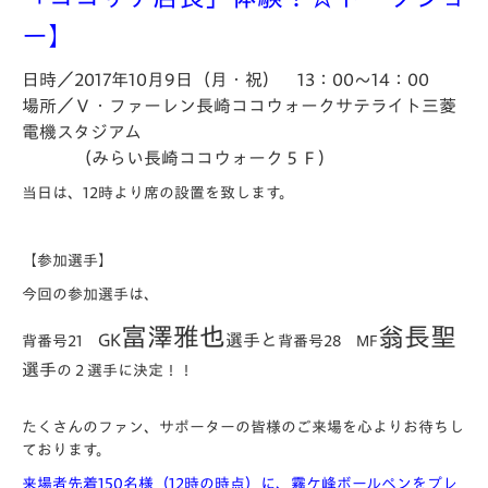
ー】
日時／2017年10月9日（月・祝） 13：00～14：00
場所／Ｖ・ファーレン長崎ココウォークサテライト三菱
電機スタジアム
（みらい長崎ココウォーク５Ｆ）
当日は、12時より席の設置を致します。
【参加選手】
今回の参加選手は、
富澤雅也
翁長聖
GK
選手と
背番号21
背番号28 MF
選手
の２選手に決定！！
たくさんのファン、サポーターの皆様のご来場を心よりお待ちし
ております。
来場者先着150名様（12時の時点）に、霧ケ峰ボールペンをプレ