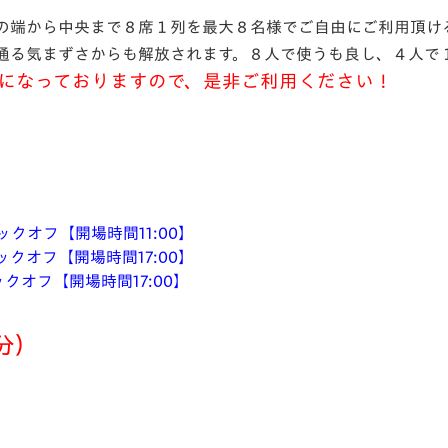
V-EXPRESS（ユニフ
の端から中央まで８席１列を最大８名様でご自由にご利用頂け
ォーム入場）
通る気まずさからも解放されます。８人で使うも良し、４人で
になっておりますので、是非ご利用ください！
0キックオフ【開場時間11:00】
0キックオフ【開場時間17:00】
キックオフ【開場時間17:00】
分）
。