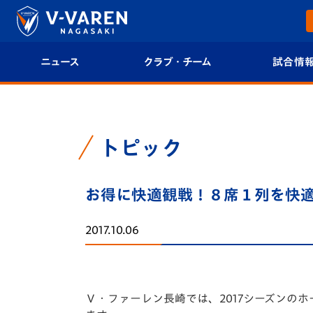
ニュース
クラブ・チーム
試合情
すべて
クラブプロフィール
試合日程/結果
トップチーム
フィロソフィー
試合情報
トピック
クラブ
クラブ概要
順位表
お得に快適観戦！８席１列を快
試合情報
エンブレム紹介
U-21 Jリーグ
2017.10.06
ファンクラブ
選手プロフィール
フォトギャラ
チケット
スタッフプロフィール
スタジアムグ
Ｖ・ファーレン長崎では、2017シーズンの