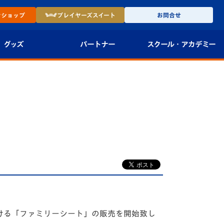
ン
ショップ
プレイヤーズ
スイート
お問合せ
グッズ
パートナー
スクール・
アカデミー
インショップ
パートナー企業一覧
アカデミー
-27ユニフォー
パートナー募集
U-18
法人限定 VIP BOX
U-15
報
U-12
スクール
頂ける「ファミリーシート」の販売を開始致し