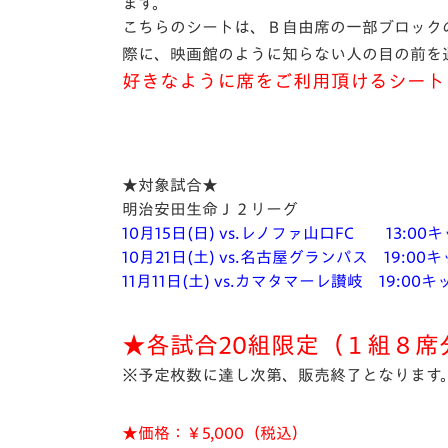
イベント
マスコット紹介
ます。
こちらのシートは、Ｂ自由席の一部ブロック
メディア
チームスケジュール
際に、映画館のように知らない人の目の前を
好きなように席をご利用頂けるシート
グッズ
クラブハウス（練習
場）
ホームタウン
応援メディア
★対象試合★
アカデミー
明治安田生命Ｊ２リーグ
平和祈念活動
10月15日(日) vs.レノファ山口FC 13:0
スクール
10月21日(土) vs.名古屋グランパス 19:0
ホームタウン活動
11月11日(土) vs.カマタマーレ讃岐 19:00
★各試合20組限定（１組８席
※予定枚数に達し次第、販売終了となります
★価格：￥5,000（税込）