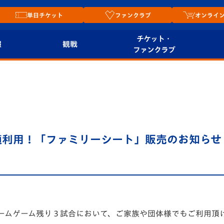
単日チケット
ファンクラブ
オンライ
チケット・
報
観戦
ファンクラブ
観戦ルール
チケット
オンラ
はじめての観戦ガイ
シーズンシート
2026
ド
ム
プレイヤーズスイート
Revive Team
店舗情
適利用！「ファミリーシート」販売のお知らせ
関連
V-LOVERS（ファン
スタジアムへのアク
クラブ）
セス
リー
ヴィヴィくんの長崎
ルメ
おもてなしガイド
ホームゲーム残り３試合において、ご家族や団体様でもご利用