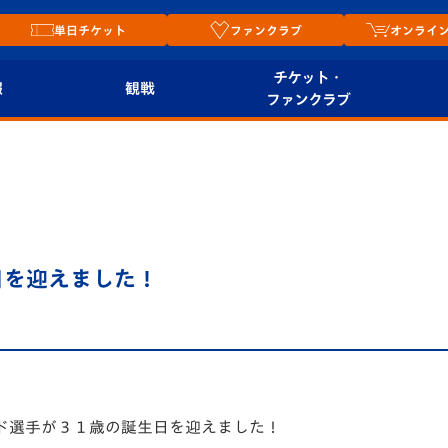
単日チケット
ファンクラブ
オンライ
チケット・
報
観戦
ファンクラブ
観戦ルール
チケット
オンラ
はじめての観戦ガイ
シーズンシート
2026
ド
ム
プレイヤーズスイート
Revive Team
店舗情
日を迎えました！
関連
V-LOVERS（ファン
スタジアムへのアク
クラブ）
セス
リー
ヴィヴィくんの長崎
ルメ
おもてなしガイド
ド選手が３１歳の誕生日を迎えました！