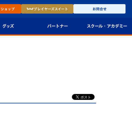
ン
ショップ
プレイヤーズ
スイート
お問合せ
グッズ
パートナー
スクール・
アカデミー
インショップ
パートナー企業一覧
アカデミー
-27ユニフォー
パートナー募集
U-18
法人限定 VIP BOX
U-15
報
U-12
スクール