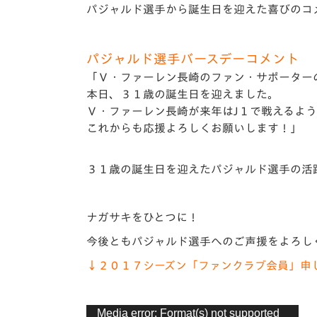
イベント
マスコット紹介
パジャルド選手から誕生日を迎えた喜びのコ
メディア
チームスケジュール
パジャルド選手バースデーコメント
グッズ
クラブハウス（練習
「Ｖ・ファーレン長崎のファン・サポーター
場）
本日、３１歳の誕生日を迎えました。
ホームタウン
Ｖ・ファーレン長崎が来年はJ１で戦えるよ
応援メディア
これからも応援よろしくお願いします！」
アカデミー
平和祈念活動
３１歳の誕生日を迎えたパジャルド選手の活
スクール
ホームタウン活動
ナガサキをひとつに！
今後ともパジャルド選手へのご声援をよろし
↓２０１７シーズン「ファンクラブ会員」申
動
Media error: Format(s) not supported