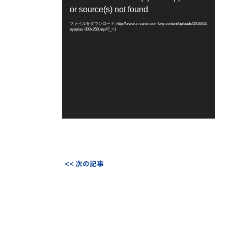
画
or source(s) not found
プ
レ
ファイルをダウンロード: http://www.v-varen.com/wp-content/uploads/2016/02/
eyeplus-300x250.mp4?_=1
ー
ヤ
ー
<< 次の記事