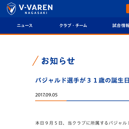
ニュース
クラブ・チーム
試合情
すべて
クラブプロフィール
試合日程/結果
トップチーム
フィロソフィー
試合情報
お知らせ
クラブ
クラブ概要
順位表
パジャルド選手が３１歳の誕生
試合情報
エンブレム紹介
U-21 Jリーグ
2017.09.05
ファンクラブ
選手プロフィール
フォトギャラ
チケット
スタッフプロフィール
スタジアムグ
本日９月５日、当クラブに所属するパジャル