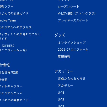
観戦ツアー
シーズンシート
はじめての観戦ガイド
V-LOVERS（ファンクラブ）
evive Team
プレイヤーズスイート
スタジアムへのアクセス
ヴィヴィくんの長崎おもてなし
グッズ
ガイド
オンラインショップ
-EXPRESS
2026-27ユニフォーム
（ユニフォーム入場）
店舗情報
合情報
アカデミー
試合日程/結果
育成からのお知らせ
順位表
アカデミー
フォトギャラリー
U-18
スタジアムグルメ
U-15
はじめての観戦ガイド
U-12