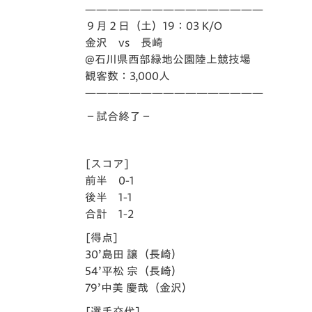
イベント
マスコット紹介
————————————————
９月２日（土）19：03 K/O
メディア
チームスケジュール
金沢 vs 長崎
@石川県西部緑地公園陸上競技場
グッズ
クラブハウス（練習
観客数：3,000人
場）
————————————————
ホームタウン
－試合終了－
応援メディア
アカデミー
平和祈念活動
[スコア]
スクール
前半 0-1
ホームタウン活動
後半 1-1
合計 1-2
[得点]
30’島田 譲（長崎）
54’平松 宗（長崎）
79’中美 慶哉（金沢）
[選手交代]