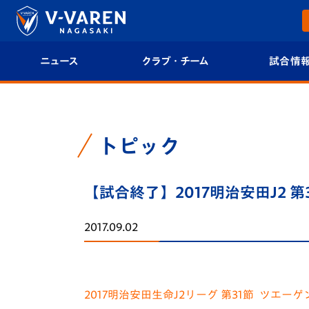
ニュース
クラブ・チーム
試合情
すべて
クラブプロフィール
試合日程/結果
トップチーム
フィロソフィー
試合情報
トピック
クラブ
クラブ概要
順位表
【試合終了】2017明治安田J2 第
試合情報
エンブレム紹介
U-21 Jリーグ
2017.09.02
ファンクラブ
選手プロフィール
フォトギャラ
チケット
スタッフプロフィール
スタジアムグ
2017明治安田生命J2リーグ 第31節 ツエーゲ