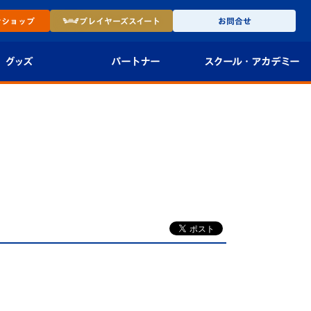
ン
ショップ
プレイヤーズ
スイート
お問合せ
グッズ
パートナー
スクール・
アカデミー
インショップ
パートナー企業一覧
アカデミー
-27ユニフォー
パートナー募集
U-18
法人限定 VIP BOX
U-15
報
U-12
スクール