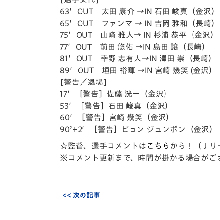
63′OUT 太田 康介 →IN 石田 峻真（金沢）
65′OUT ファンマ → IN 吉岡 雅和（長崎）
75′OUT 山﨑 雅人→ IN 杉浦 恭平（金沢）
77′OUT 前田 悠佑 →IN 島田 譲（長崎）
81′OUT 幸野 志有人→IN 澤田 崇（長崎）
89′OUT 垣田 裕暉 →IN 宮崎 幾笑 (金沢）
[警告／退場]
17′［警告］佐藤 洸一（金沢）
53′［警告］石田 峻真（金沢）
60′［警告］宮崎 幾笑（金沢）
90’+2′［警告］ビョン ジュンボン（金沢）
☆監督、選手コメントは
こちら
から！（Ｊリ
※コメント更新まで、時間が掛かる場合がご
<< 次の記事