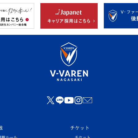
戦
チケット
観戦ルール
チケット