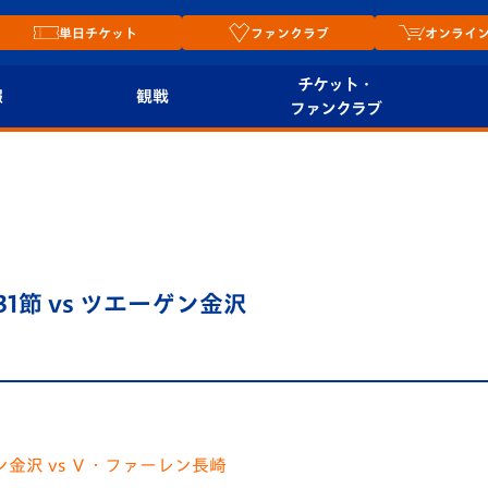
単日チケット
ファンクラブ
オンライ
チケット・
報
観戦
ファンクラブ
観戦ルール
チケット
オンラ
はじめての観戦ガイ
シーズンシート
2026
ド
ム
プレイヤーズスイート
Revive Team
店舗情
31節 vs ツエーゲン金沢
関連
V-LOVERS（ファン
スタジアムへのアク
クラブ）
セス
リー
ヴィヴィくんの長崎
ルメ
おもてなしガイド
ン金沢 vs Ｖ・ファーレン長崎