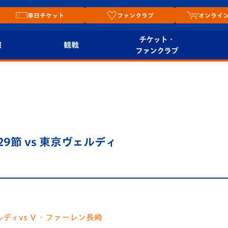
単日チケット
ファンクラブ
オンライ
チケット・
報
観戦
ファンクラブ
観戦ルール
チケット
オンラ
はじめての観戦ガイ
シーズンシート
2026
ド
ム
プレイヤーズスイート
Revive Team
店舗情
29節 vs 東京ヴェルディ
関連
V-LOVERS（ファン
スタジアムへのアク
クラブ）
セス
リー
ヴィヴィくんの長崎
ルメ
おもてなしガイド
ルディ
vs Ｖ・ファーレン長崎