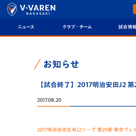
ニュース
クラブ・チーム
試合情
すべて
クラブプロフィール
試合日程/結果
トップチーム
フィロソフィー
試合情報
お知らせ
クラブ
クラブ概要
順位表
【試合終了】2017明治安田J2 第
試合情報
エンブレム紹介
U-21 Jリーグ
2017.08.20
ファンクラブ
選手プロフィール
フォトギャラ
チケット
スタッフプロフィール
スタジアムグ
2017明治安田生命J2リーグ 第29
節 東京ヴェ