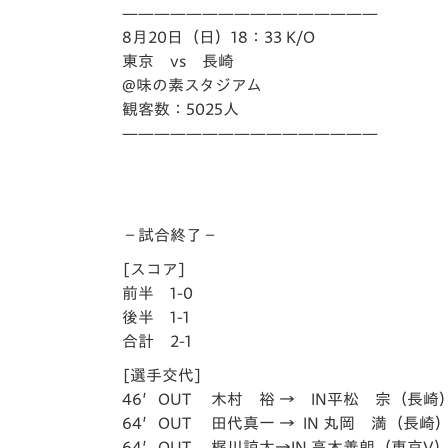
イベント
マスコット紹介
————————————————
8月20日（日）18：33 K/O
メディア
チームスケジュール
東京 vs 長崎
@味の素スタジアム
グッズ
クラブハウス（練習
観客数：5025人
場）
————————————————
ホームタウン
応援メディア
アカデミー
平和祈念活動
－試合終了－
スクール
[スコア]
ホームタウン活動
前半 1-0
後半 1-1
合計 2-1
[選手交代]
46′OUT 木村 裕 → IN平松 宗（長崎
64′OUT 田代真一 → IN 丸岡 満（長崎
64′OUT 梶川諒太→IN 高木善朗（東京V