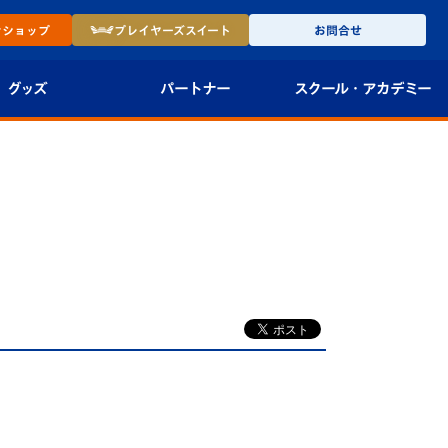
ン
ショップ
プレイヤーズ
スイート
お問合せ
グッズ
パートナー
スクール・
アカデミー
インショップ
パートナー企業一覧
アカデミー
-27ユニフォー
パートナー募集
U-18
法人限定 VIP BOX
U-15
報
U-12
スクール