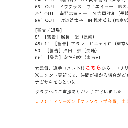
69′OUT ドウグラス ヴィエイラ→ IN
75′OUT 幸野志有人→ IN 吉岡雅和（長
89′OUT 渡辺皓太→ IN 橋本英郎 (東京V
[警告／退場]
8′［警告］翁長 聖（長崎）
45+１′［警告］アラン ピニェイロ（東京
50′［警告］澤田 崇（長崎）
66′［警告］安在和樹（東京V）
こちら
☆監督、選手コメントは
から！
（Ｊ
※コメント更新まで、時間が掛かる場合がご
ナガサキをひとつに！
クラブへのご声援ありがとうございました！
↓２０１７シーズン「ファンクラブ会員」申