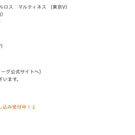
カルロス マルティネス （東京V）
崎）
）
V）
リーグ公式サイトへ）
ざいます。
し込み受付中！↓