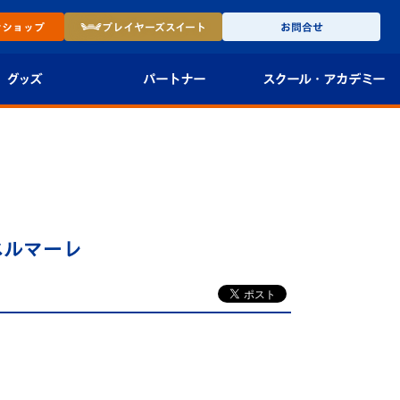
ン
ショップ
プレイヤーズ
スイート
お問合せ
グッズ
パートナー
スクール・
アカデミー
インショップ
パートナー企業一覧
アカデミー
-27ユニフォー
パートナー募集
U-18
法人限定 VIP BOX
U-15
報
ベルマーレ
U-12
スクール