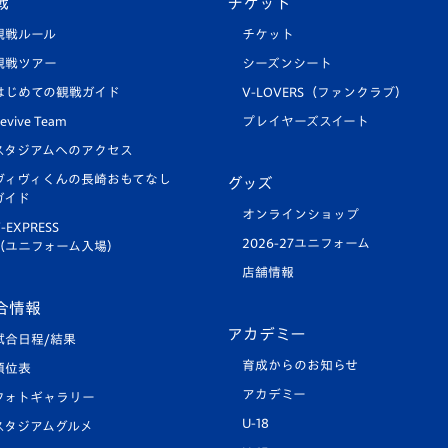
戦
チケット
観戦ルール
チケット
観戦ツアー
シーズンシート
はじめての観戦ガイド
V-LOVERS（ファンクラブ）
evive Team
プレイヤーズスイート
スタジアムへのアクセス
ヴィヴィくんの長崎おもてなし
グッズ
ガイド
オンラインショップ
-EXPRESS
2026-27ユニフォーム
（ユニフォーム入場）
店舗情報
合情報
アカデミー
試合日程/結果
育成からのお知らせ
順位表
アカデミー
フォトギャラリー
U-18
スタジアムグルメ