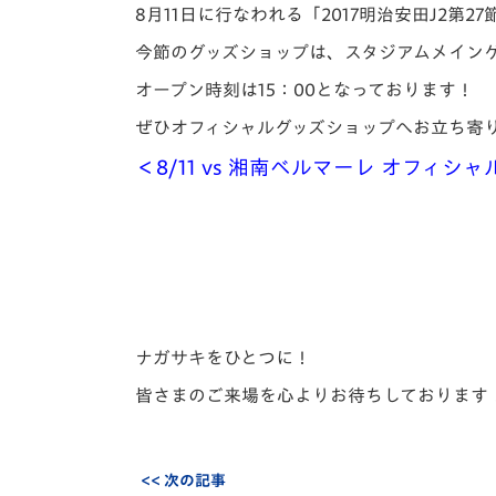
イベント
マスコット紹介
8月11日に行なわれる「2017明治安田J2第
今節のグッズショップは、スタジアムメイン
メディア
チームスケジュール
オープン時刻は15：00となっております！
グッズ
クラブハウス（練習
ぜひオフィシャルグッズショップへお立ち寄
場）
＜8/11 vs 湘南ベルマーレ オフィシ
ホームタウン
応援メディア
アカデミー
平和祈念活動
スクール
ホームタウン活動
ナガサキをひとつに！
皆さまのご来場を心よりお待ちしております
<< 次の記事