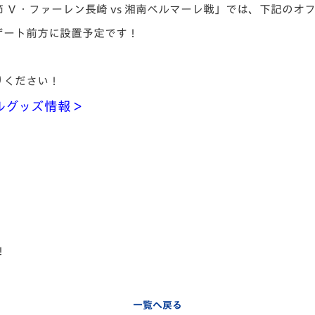
27節 Ｖ・ファーレン長崎 vs 湘南ベルマーレ戦」では、下記
V-EXPRESS（ユニフ
ォーム入場）
ゲート前方に設置予定です！
りください！
ャルグッズ情報＞
！
一覧へ戻る