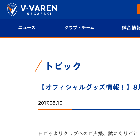
ニュース
クラブ・チーム
試合情
すべて
クラブプロフィール
試合日程/結果
トップチーム
フィロソフィー
試合情報
トピック
クラブ
クラブ概要
順位表
【オフィシャルグッズ情報！】8月1
試合情報
エンブレム紹介
U-21 Jリーグ
2017.08.10
ファンクラブ
選手プロフィール
フォトギャラ
チケット
スタッフプロフィール
スタジアムグ
日ごろよりクラブへのご声援、誠にありがと