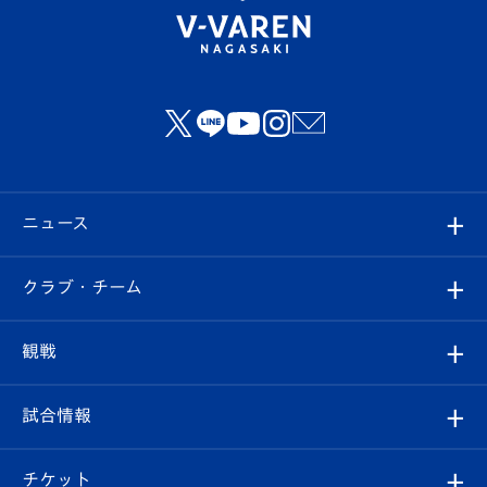
ニュース
すべて
クラブ・チーム
トップチーム
クラブプロフィール
観戦
クラブ
フィロソフィー
観戦ルール
試合情報
試合情報
クラブ概要
観戦ツアー
試合日程/結果
チケット