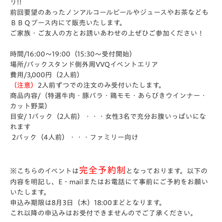
リ!!
前回要望のあったノンアルコールビールやジュースやお茶なども
ＢＢＱブース内にて販売いたします。
ご家族・ご友人の方とお誘いあわせの上ぜひご参加ください！
時間/16:00～19:00（15:30～受付開始）
場所/バックスタンド側外周VVQイベントエリア
費用/3,000円（2人前）
（注意）
2人前ずつでの注文のみ受付いたします。
商品内容/（特選牛肉・豚バラ・鶏モモ・あらびきウインナー・
カット野菜）
目安/ 1パック（2人前）・・・女性3名で充分お腹いっぱいにな
れます
2パック（4人前）・・・ファミリー向け
完全予約制
※こちらのイベントは
となっております。以下の
内容を明記し、E‐mailまたはお電話にて事前にご予約をお願い
いたします。
申込み期限は8月3日（木）18:00まどとなります。
これ以降の申込みはお受付できませんのでご了承ください。