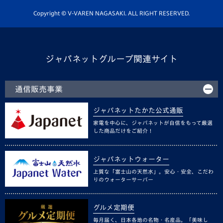
ホームタウン活動
Copyright © V-VAREN NAGASAKI. ALL RIGHT RESERVED.
ジャパネットグループ関連サイト
通信販売事業
ジャパネットたかた公式通販
家電を中心に、ジャパネットが自信をもって厳選
した商品だけをご紹介！
ジャパネットウォーター
上質な「富士山の天然水」。安心・安全、こだわ
りのウォーターサーバー
グルメ定期便
毎月届く、日本各地の名物・名産品。「美味し