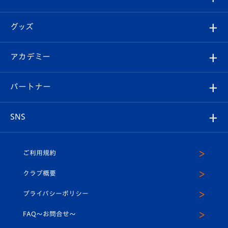
ファンクラブ
エンブレム紹介
はじめての観戦ガイド
順位表
チケット
グッズ
チケット
選手プロフィール
Revive Team
フォトギャラリー
シーズンシート
オンラインショップ
アカデミー
イベント
スタッフプロフィール
スタジアムへのアクセス
スタジアムグルメ
V-LOVERS（ファンクラブ）
2026-27ユニフォーム
メディア
育成からのお知らせ
パートナー
マスコット紹介
ヴィヴィくんの長崎おもてなしガイド
はじめての観戦ガイド
プレイヤーズスイート
店舗情報
グッズ
アカデミー
チームスケジュール
V-EXPRESS
パートナー企業一覧
SNS
（ユニフォーム入場）
ホームタウン
U-18
クラブハウス（練習場）
パートナー募集
公式Twitter
ご利用規約
アカデミー
U-15
応援メディア
法人限定 VIP BOX
ヴィヴィくんインスタグラム
クラブ概要
スクール
U-12
メディア出演情報
プライバシーポリシー
公式LINE＠
スクール
FAQ〜お問合せ〜
平和祈念活動
Youtube公式チャンネル