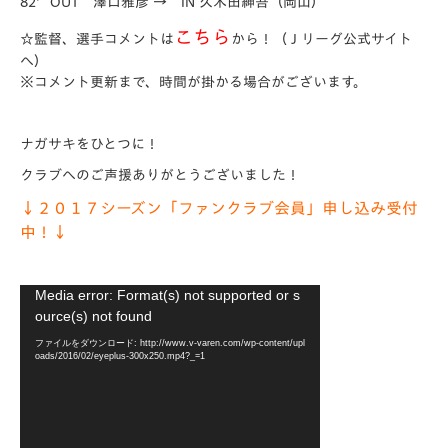
82′OUT 澤口雅彦 → IN 久木田紳吾（岡山）
こちら
☆監督、選手コメントは
から！
（Ｊリーグ公式サイト
へ）
※コメント更新まで、時間が掛かる場合がございます。
ナガサキをひとつに！
クラブへのご声援ありがとうございました！
↓２０１７シーズン「ファンクラブ会員」申し込み受付
中！↓
動
Media error: Format(s) not supported or s
画
ource(s) not found
プ
ファイルをダウンロード: http://www.v-varen.com/wp-content/upl
レ
oads/2016/02/eyeplus-300x250.mp4?_=1
ー
ヤ
ー