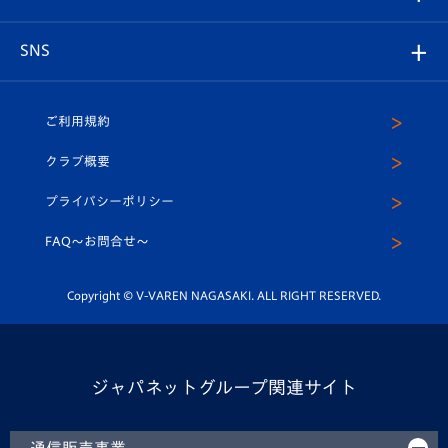
ヴィヴィくんの長崎おもてなしガイド
はじめての観戦ガイド
プレイヤーズスイート
店舗情報
グッズ
アカデミー
チームスケジュール
V-EXPRESS
パートナー企業一覧
SNS
（ユニフォーム入場）
ホームタウン
U-18
クラブハウス（練習場）
パートナー募集
公式Twitter
ご利用規約
アカデミー
U-15
応援メディア
法人限定 VIP BOX
ヴィヴィくんインスタグラム
クラブ概要
スクール
U-12
メディア出演情報
プライバシーポリシー
公式LINE＠
スクール
FAQ〜お問合せ〜
平和祈念活動
Youtube公式チャンネル
ホームタウン活動
Copyright © V-VAREN NAGASAKI. ALL RIGHT RESERVED.
ジャパネットグループ関連サイト
通信販売事業