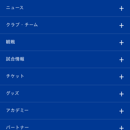
ニュース
すべて
クラブ・チーム
トップチーム
クラブプロフィール
観戦
クラブ
フィロソフィー
観戦ルール
試合情報
試合情報
クラブ概要
観戦ツアー
試合日程/結果
チケット
ファンクラブ
エンブレム紹介
はじめての観戦ガイド
順位表
チケット
グッズ
チケット
選手プロフィール
Revive Team
フォトギャラリー
シーズンシート
オンラインショップ
アカデミー
イベント
スタッフプロフィール
スタジアムへのアクセス
スタジアムグルメ
V-LOVERS（ファンクラブ）
2026-27ユニフォーム
メディア
育成からのお知らせ
パートナー
マスコット紹介