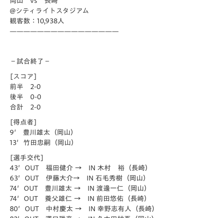
岡山 vs 長崎
@シティライトスタジアム
観客数：10,938人
————————————————
－試合終了－
[スコア]
前半 2-0
後半 0-0
合計 2-0
[得点者]
9′ 豊川雄太（岡山）
13′竹田忠嗣（岡山）
[選手交代]
43′OUT 福田健介 → IN 木村 裕（長崎）
63′OUT 伊藤大介→ IN 石毛秀樹（岡山）
74′OUT 豊川雄太 → IN 渡邊一仁（岡山）
74′OUT 養父雄仁 → IN 前田悠佑（長崎）
80′OUT 中村慶太 → IN 幸野志有人（長崎）