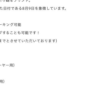
折り鶴をプリント。
た日付である8月9日を象徴しています。
ーキング可能
グすることも可能です！
字までとさせていただいております）
ーヤー用）
ー用）