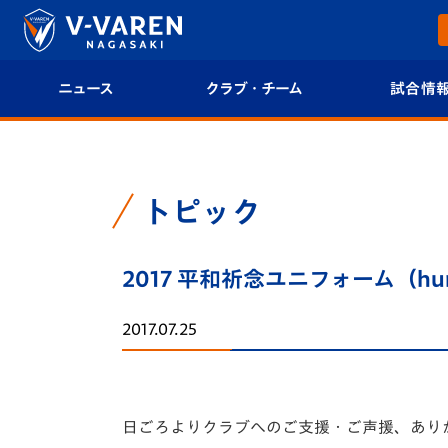
ニュース
クラブ・チーム
試合情
すべて
クラブプロフィール
試合日程/結果
トップチーム
フィロソフィー
試合情報
トピック
クラブ
クラブ概要
順位表
2017 平和祈念ユニフォーム（h
試合情報
エンブレム紹介
U-21 Jリーグ
2017.07.25
ファンクラブ
選手プロフィール
フォトギャラ
チケット
スタッフプロフィール
スタジアムグ
日ごろよりクラブへのご支援・ご声援、あり