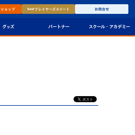
ン
ショップ
プレイヤーズ
スイート
お問合せ
グッズ
パートナー
スクール・
アカデミー
インショップ
パートナー企業一覧
アカデミー
-27ユニフォー
パートナー募集
U-18
法人限定 VIP BOX
U-15
報
U-12
スクール