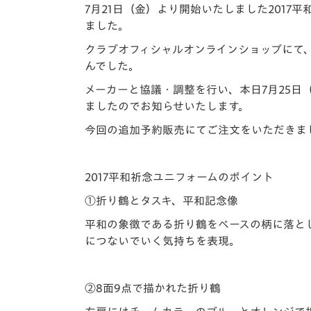
イベント
マスコット紹介
7月21日（金）より開始いたしました2017
ました。
メディア
チームスケジュール
クラブオフィシャルオンラインショップにて
んでした。
グッズ
クラブハウス（練習
場）
メーカーと協議・調整を行い、本日7月25日
ましたのでお知らせいたします。
ホームタウン
応援メディア
今回の追加予約販売にてご注文をいただきま
アカデミー
平和祈念活動
2017平和祈念ユニフォームのポイント
スクール
ホームタウン活動
①折り鶴とタスキ、平和記念像
平和の象徴である折り鶴をベースの柄に落と
につないでいく気持ちを表現。
②8面9点で描かれた折り鶴