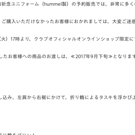
平和祈念ユニフォーム（hummel製）の予約販売では、非常に
V-EXPRESS（ユニフ
ォーム入場）
、ご購入いただけなかったお客様におかれましては、大変ご迷
（火）17時より、クラブオフィシャルオンラインショップ限定
したお客様への商品のお渡しは、
≪2017年9月下旬≫
となりま
し込み、左肩から右裾にかけて、折り鶴によるタスキを浮かび