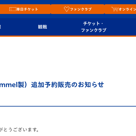
単日チケット
ファンクラブ
オンライ
チケット・
報
観戦
ファンクラブ
観戦ルール
チケット
オンラ
はじめての観戦ガイ
シーズンシート
2026
ド
ム
プレイヤーズスイート
Revive Team
店舗情
ummel製）追加予約販売のお知らせ
関連
V-LOVERS（ファン
スタジアムへのアク
クラブ）
セス
リー
ヴィヴィくんの長崎
ルメ
おもてなしガイド
がとうございます。