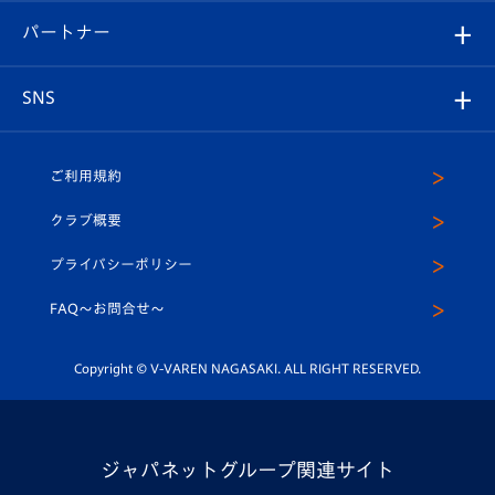
V-LOVERS（ファンクラブ）
2026-27ユニフォーム
メディア
育成からのお知らせ
パートナー
マスコット紹介
ヴィヴィくんの長崎おもてなしガイド
はじめての観戦ガイド
プレイヤーズスイート
店舗情報
グッズ
アカデミー
チームスケジュール
V-EXPRESS
パートナー企業一覧
SNS
（ユニフォーム入場）
ホームタウン
U-18
クラブハウス（練習場）
パートナー募集
公式Twitter
ご利用規約
アカデミー
U-15
応援メディア
法人限定 VIP BOX
ヴィヴィくんインスタグラム
クラブ概要
スクール
U-12
メディア出演情報
プライバシーポリシー
公式LINE＠
スクール
FAQ〜お問合せ〜
平和祈念活動
Youtube公式チャンネル
ホームタウン活動
Copyright © V-VAREN NAGASAKI. ALL RIGHT RESERVED.
ジャパネットグループ関連サイト