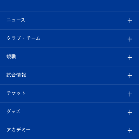
ニュース
すべて
クラブ・チーム
トップチーム
クラブプロフィール
観戦
クラブ
フィロソフィー
観戦ルール
試合情報
試合情報
クラブ概要
観戦ツアー
試合日程/結果
チケット
ファンクラブ
エンブレム紹介
はじめての観戦ガイド
順位表
チケット
グッズ
チケット
選手プロフィール
Revive Team
フォトギャラリー
シーズンシート
オンラインショップ
アカデミー
イベント
スタッフプロフィール
スタジアムへのアクセス
スタジアムグルメ