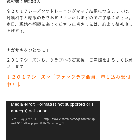
観客数：約200人
※２０１７シーズンのトレーニングマッチ結果につきましては、
対戦相手と結果のみをお知らせいたしますのでご了承ください。
本日、現地へ観戦に来てくださった皆さまには、心より御礼申し
上げます。
ナガサキをひとつに！
２０１７シーズンも、クラブへのご支援・ご声援をよろしくお願
いします！
↓２０１７シーズン「ファンクラブ会員」申し込み受付
中！↓
動
Media error: Format(s) not supported or s
画
ource(s) not found
プ
ファイルをダウンロード: http://www.v-varen.com/wp-content/upl
レ
oads/2016/02/eyeplus-300x250.mp4?_=1
ー
ヤ