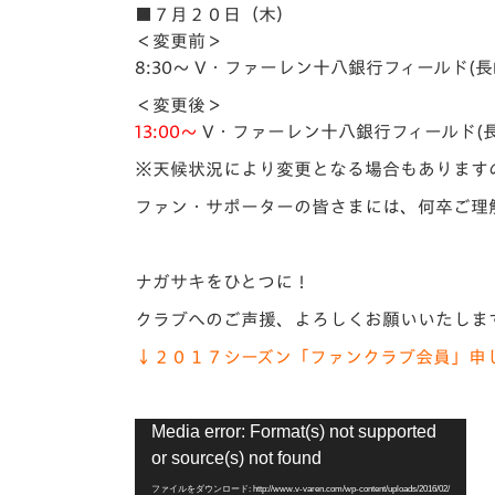
イベント
マスコット紹介
■７月２０日（木）
＜変更前＞
メディア
チームスケジュール
8:30～ V・ファーレン十八銀行フィールド(長
＜変更後＞
グッズ
クラブハウス（練習
13:00～
V・ファーレン十八銀行フィールド(
場）
※天候状況により変更となる場合もあります
ホームタウン
応援メディア
ファン・サポーターの皆さまには、何卒ご理
アカデミー
平和祈念活動
ナガサキをひとつに！
スクール
ホームタウン活動
クラブへのご声援、よろしくお願いいたしま
↓２０１７シーズン「ファンクラブ会員」申
動
Media error: Format(s) not supported
画
or source(s) not found
プ
レ
ファイルをダウンロード: http://www.v-varen.com/wp-content/uploads/2016/02/