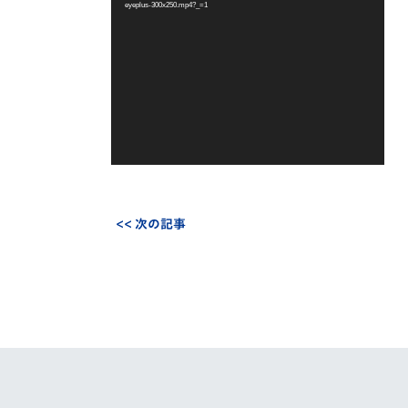
eyeplus-300x250.mp4?_=1
ー
ヤ
ー
<< 次の記事