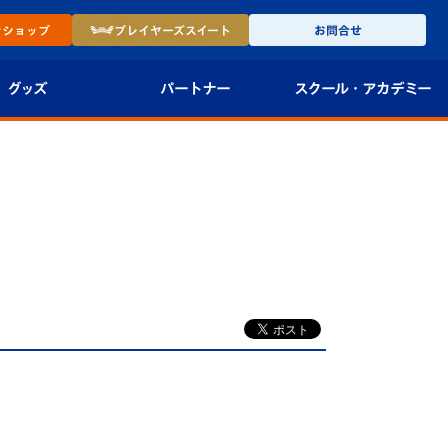
ン
ショップ
プレイヤーズ
スイート
お問合せ
グッズ
パートナー
スクール・
アカデミー
インショップ
パートナー企業一覧
アカデミー
-27ユニフォー
パートナー募集
U-18
法人限定 VIP BOX
U-15
報
U-12
スクール