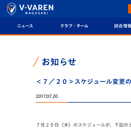
ニュース
クラブ・チーム
試合情
すべて
クラブプロフィール
試合日程/結果
トップチーム
フィロソフィー
試合情報
お知らせ
クラブ
クラブ概要
順位表
＜７／２０＞スケジュール変更
試合情報
エンブレム紹介
U-21 Jリーグ
2017.07.20
ファンクラブ
選手プロフィール
フォトギャラ
チケット
スタッフプロフィール
スタジアムグ
７月２０日（木）のスケジュールが、下記の