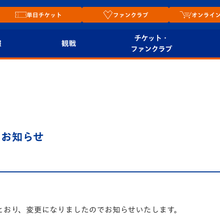
単日チケット
ファンクラブ
オンライ
チケット・
報
観戦
ファンクラブ
観戦ルール
チケット
オンラ
はじめての観戦ガイ
シーズンシート
2026
ド
ム
プレイヤーズスイート
Revive Team
店舗情
のお知らせ
関連
V-LOVERS（ファン
スタジアムへのアク
クラブ）
セス
リー
ヴィヴィくんの長崎
ルメ
おもてなしガイド
とおり、変更になりましたのでお知らせいたします。