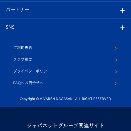
スタジアムグルメ
V-LOVERS（ファンクラブ）
2026-27ユニフォーム
メディア
育成からのお知らせ
パートナー
マスコット紹介
ヴィヴィくんの長崎おもてなしガイド
はじめての観戦ガイド
プレイヤーズスイート
店舗情報
グッズ
アカデミー
チームスケジュール
V-EXPRESS
パートナー企業一覧
SNS
（ユニフォーム入場）
ホームタウン
U-18
クラブハウス（練習場）
パートナー募集
公式Twitter
ご利用規約
アカデミー
U-15
応援メディア
法人限定 VIP BOX
ヴィヴィくんインスタグラム
クラブ概要
スクール
U-12
メディア出演情報
プライバシーポリシー
公式LINE＠
スクール
FAQ〜お問合せ〜
平和祈念活動
Youtube公式チャンネル
ホームタウン活動
Copyright © V-VAREN NAGASAKI. ALL RIGHT RESERVED.
ジャパネットグループ関連サイト