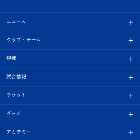
ニュース
すべて
クラブ・チーム
トップチーム
クラブプロフィール
観戦
クラブ
フィロソフィー
観戦ルール
試合情報
試合情報
クラブ概要
観戦ツアー
試合日程/結果
チケット
ファンクラブ
エンブレム紹介
はじめての観戦ガイド
順位表
チケット
グッズ
チケット
選手プロフィール
Revive Team
フォトギャラリー
シーズンシート
オンラインショップ
アカデミー
イベント
スタッフプロフィール
スタジアムへのアクセス