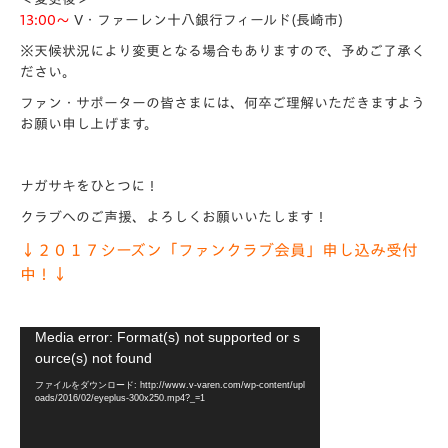
13:00～
V・ファーレン十八銀行フィールド(長崎市)
※天候状況により変更となる場合もありますので、予めご了承く
ださい。
ファン・サポーターの皆さまには、何卒ご理解いただきますよう
お願い申し上げます。
ナガサキをひとつに！
クラブへのご声援、よろしくお願いいたします！
↓２０１７シーズン「ファンクラブ会員」申し込み受付
中！↓
動
Media error: Format(s) not supported or s
画
ource(s) not found
プ
ファイルをダウンロード: http://www.v-varen.com/wp-content/upl
レ
oads/2016/02/eyeplus-300x250.mp4?_=1
ー
ヤ