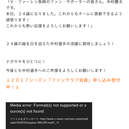
「Ｖ・ファーレン長崎のファン・サポーターの皆さん、中村慶太
です。
本日、２４歳になりました。これからもチームに貢献できるよう
頑張ります！
これからも熱い応援をよろしくお願いします！」
２４歳の誕生日を迎えた中村選手の活躍に期待しましょう！
ナガサキをひとつに！
今後とも中村選手へのご声援をよろしくお願いします！
↓２０１７シーズン「ファンクラブ会員」申し込み受付
中！↓
動
Media error: Format(s) not supported or s
画
ource(s) not found
プ
ファイルをダウンロード: http://www.v-varen.com/wp-content/upl
レ
oads/2016/02/eyeplus-300x250.mp4?_=1