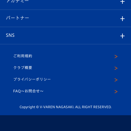
アカデミー
イベント
スタッフプロフィール
スタジアムへのアクセス
スタジアムグルメ
V-LOVERS（ファンクラブ）
2026-27ユニフォーム
メディア
育成からのお知らせ
パートナー
マスコット紹介
ヴィヴィくんの長崎おもてなしガイド
はじめての観戦ガイド
プレイヤーズスイート
店舗情報
グッズ
アカデミー
チームスケジュール
V-EXPRESS
パートナー企業一覧
SNS
（ユニフォーム入場）
ホームタウン
U-18
クラブハウス（練習場）
パートナー募集
公式Twitter
ご利用規約
アカデミー
U-15
応援メディア
法人限定 VIP BOX
ヴィヴィくんインスタグラム
クラブ概要
スクール
U-12
メディア出演情報
プライバシーポリシー
公式LINE＠
スクール
FAQ〜お問合せ〜
平和祈念活動
Youtube公式チャンネル
ホームタウン活動
Copyright © V-VAREN NAGASAKI. ALL RIGHT RESERVED.