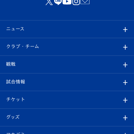
ニュース
すべて
クラブ・チーム
トップチーム
クラブプロフィール
観戦
クラブ
フィロソフィー
観戦ルール
試合情報
試合情報
クラブ概要
観戦ツアー
試合日程/結果
チケット
ファンクラブ
エンブレム紹介
はじめての観戦ガイド
順位表
チケット
グッズ
チケット
選手プロフィール
Revive Team
フォトギャラリー
シーズンシート
オンラインショップ