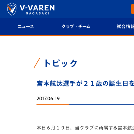
ニュース
クラブ・チーム
試合情
すべて
クラブプロフィール
試合日程/結果
トップチーム
フィロソフィー
試合情報
トピック
クラブ
クラブ概要
順位表
宮本航汰選手が２１歳の誕生日
試合情報
エンブレム紹介
U-21 Jリーグ
2017.06.19
ファンクラブ
選手プロフィール
フォトギャラ
チケット
スタッフプロフィール
スタジアムグ
本日６月１９日、当クラブに所属する宮本航