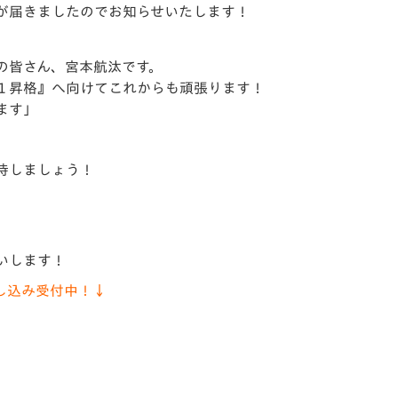
が届きましたのでお知らせいたします！
V-EXPRESS（ユニフ
ォーム入場）
の皆さん、宮本航汰です。
１昇格』へ向けてこれからも頑張ります！
ます」
待しましょう！
いします！
し込み受付中！↓