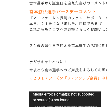
イベント
マスコット紹介
宮本選手から誕生日を迎えた喜びのコメント
宮本航汰選手バースデーコメント
メディア
チームスケジュール
「Ｖ・ファーレン長崎のファン・サポーター
本日、２１歳になりました。目標である『Ｊ
グッズ
クラブハウス（練習
これからもクラブへの応援よろしくお願いし
場）
ホームタウン
応援メディア
２１歳の誕生日を迎えた宮本選手の活躍に期
アカデミー
平和祈念活動
スクール
ナガサキをひとつに！
ホームタウン活動
今後とも宮本選手へのご声援をよろしくお願
↓２０１７シーズン「ファンクラブ会員」申
動
Media error: Format(s) not supported
画
or source(s) not found
プ
レ
ファイルをダウンロード: http://www.v-varen.com/wp-content/uploads/2016/02/