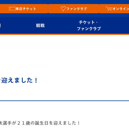
単日チケット
ファンクラブ
オンライ
チケット・
報
観戦
ファンクラブ
観戦ルール
チケット
オンラ
はじめての観戦ガイ
シーズンシート
2026
ド
ム
プレイヤーズスイート
Revive Team
店舗情
を迎えました！
関連
V-LOVERS（ファン
スタジアムへのアク
クラブ）
セス
リー
ヴィヴィくんの長崎
ルメ
おもてなしガイド
汰選手が２１歳の誕生日を迎えました！