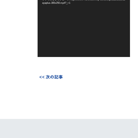
eyeplus-300x250.mp4?_=1
ー
ヤ
ー
<< 次の記事