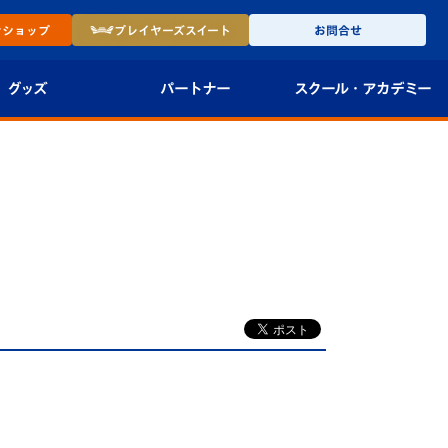
ン
ショップ
プレイヤーズ
スイート
お問合せ
グッズ
パートナー
スクール・
アカデミー
インショップ
パートナー企業一覧
アカデミー
-27ユニフォー
パートナー募集
U-18
法人限定 VIP BOX
U-15
報
U-12
スクール