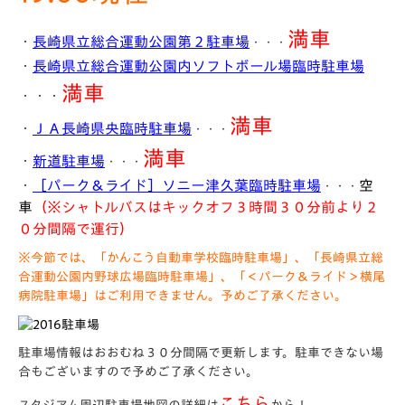
満車
・
長崎県立総合運動公園第２駐車場
・・・
・
長崎県立総合運動公園内ソフトボール場臨時駐車場
満車
・・・
満車
・
ＪＡ長崎県央臨時駐車場
・・・
満車
・
新道駐車場
・・・
・
［パーク＆ライド］ソニー津久葉臨時駐車場
空
・・・
車
（※シャトルバスはキックオフ３時間３０分前より２
０分間隔で運行）
※今節では、「かんこう自動車学校臨時駐車場」、「長崎県立総
合運動公園内野球広場臨時駐車場」、「＜パーク＆ライド＞横尾
病院駐車場」はご利用できません。予めご了承ください。
駐車場情報はおおむね３０分間隔で更新します。駐車できない場
合もございますので予めご了承ください。
こちら
スタジアム周辺駐車場地図の詳細は
から！