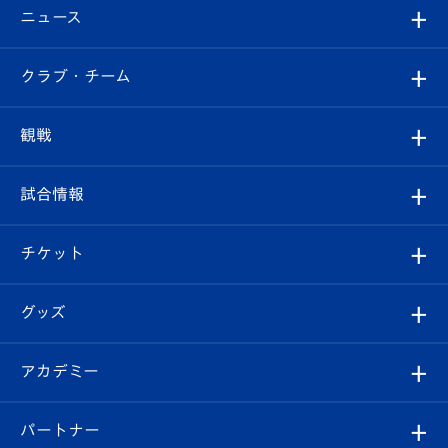
ニュース
すべて
クラブ・チーム
トップチーム
クラブプロフィール
観戦
クラブ
フィロソフィー
観戦ルール
試合情報
試合情報
クラブ概要
観戦ツアー
試合日程/結果
チケット
ファンクラブ
エンブレム紹介
はじめての観戦ガイド
順位表
チケット
グッズ
チケット
選手プロフィール
Revive Team
フォトギャラリー
シーズンシート
オンラインショップ
アカデミー
イベント
スタッフプロフィール
スタジアムへのアクセス
スタジアムグルメ
V-LOVERS（ファンクラブ）
2026-27ユニフォーム
メディア
育成からのお知らせ
パートナー
マスコット紹介
ヴィヴィくんの長崎おもてなしガイド