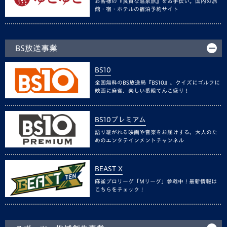
お客様の『良質な温泉旅』をお手伝い。国内の旅
館・宿・ホテルの宿泊予約サイト
BS放送事業
BS10
全国無料のBS放送局『BS10』。クイズにゴルフに
映画に麻雀、楽しい番組てんこ盛り！
BS10プレミアム
語り継がれる映画や音楽をお届けする、大人のた
めのエンタテインメントチャンネル
BEAST X
麻雀プロリーグ「Mリーグ」参戦中！最新情報は
こちらをチェック！