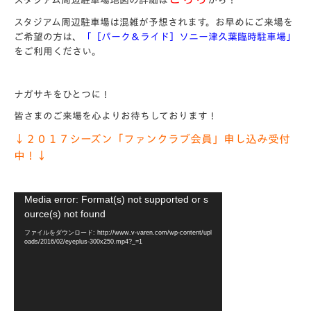
スタジアム周辺駐車場は混雑が予想されます。お早めにご来場を
ご希望の方は、
「［パーク＆ライド］ソニー津久葉臨時駐車場」
をご利用ください。
ナガサキをひとつに！
皆さまのご来場を心よりお待ちしております！
↓２０１７シーズン「ファンクラブ会員」申し込み受付
中！↓
動
Media error: Format(s) not supported or s
画
ource(s) not found
プ
ファイルをダウンロード: http://www.v-varen.com/wp-content/upl
レ
oads/2016/02/eyeplus-300x250.mp4?_=1
ー
ヤ
ー