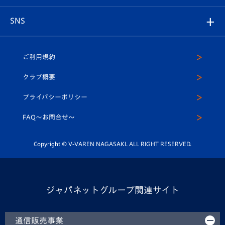
はじめての観戦ガイド
プレイヤーズスイート
店舗情報
グッズ
アカデミー
チームスケジュール
V-EXPRESS
パートナー企業一覧
SNS
（ユニフォーム入場）
ホームタウン
U-18
クラブハウス（練習場）
パートナー募集
公式Twitter
ご利用規約
アカデミー
U-15
応援メディア
法人限定 VIP BOX
ヴィヴィくんインスタグラム
クラブ概要
スクール
U-12
メディア出演情報
プライバシーポリシー
公式LINE＠
スクール
FAQ〜お問合せ〜
平和祈念活動
Youtube公式チャンネル
ホームタウン活動
Copyright © V-VAREN NAGASAKI. ALL RIGHT RESERVED.
ジャパネットグループ関連サイト
通信販売事業