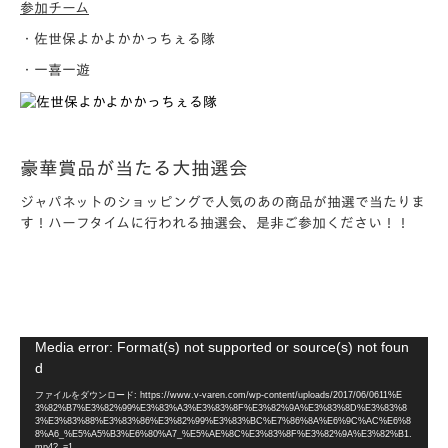
参加チーム
・佐世保よかよかかっちぇる隊
・一喜一遊
豪華賞品が当たる大抽選会
ジャパネットのショッピングで人気のあの商品が抽選で当たりま
す！ハーフタイムに行われる抽選会、是非ご参加ください！！
動
Media error: Format(s) not supported or source(s) not foun
画
d
プ
ファイルをダウンロード: https://www.v-varen.com/wp-content/uploads/2017/06/0611%E
レ
3%82%B7%E3%82%99%E3%83%A3%E3%83%8F%E3%82%9A%E3%83%8D%E3%83%8
3%E3%83%88%E3%83%86%E3%82%99%E3%83%BC%E7%86%8A%E6%9C%AC%E6%8
ー
8%A6_%E5%A5%B3%E6%80%A7_%E5%AE%8C%E3%83%8F%E3%82%9A%E3%82%B1.
mp4?_=1