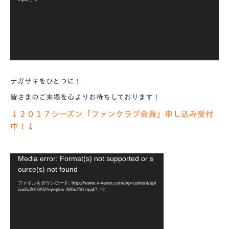
ヤ
ー
ナガサキをひとつに！
皆さまのご来場を心よりお待ちしております！
↓２０１７シーズン「ファンクラブ会員」申し込み受付
中！↓
動
Media error: Format(s) not supported or s
画
ource(s) not found
プ
ファイルをダウンロード: http://www.v-varen.com/wp-content/upl
レ
oads/2016/02/eyeplus-300x250.mp4?_=2
ー
ヤ
ー