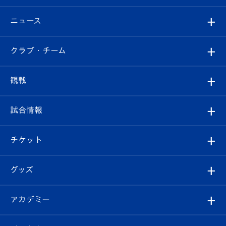
ニュース
すべて
クラブ・チーム
トップチーム
クラブプロフィール
観戦
クラブ
フィロソフィー
観戦ルール
試合情報
試合情報
クラブ概要
観戦ツアー
試合日程/結果
チケット
ファンクラブ
エンブレム紹介
はじめての観戦ガイド
順位表
チケット
グッズ
チケット
選手プロフィール
Revive Team
フォトギャラリー
シーズンシート
オンラインショップ
アカデミー
イベント
スタッフプロフィール
スタジアムへのアクセス
スタジアムグルメ
V-LOVERS（ファンクラブ）
2026-27ユニフォーム
メディア