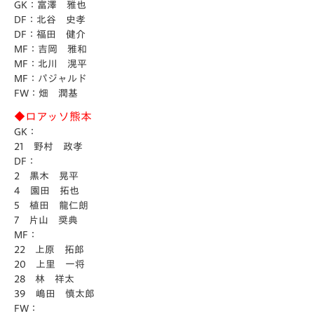
GK：富澤 雅也
DF：北谷 史孝
DF：福田 健介
MF：吉岡 雅和
MF：北川 滉平
MF：パジャルド
FW：畑 潤基
◆ロアッソ熊本
GK：
21 野村 政孝
DF：
2 黒木 晃平
4 園田 拓也
5 植田 龍仁朗
7 片山 奨典
MF：
22 上原 拓郎
20 上里 一将
28 林 祥太
39 嶋田 慎太郎
FW：