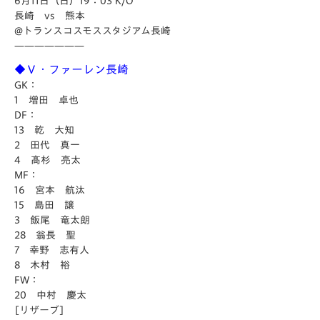
6月11日（日）19：03 K/O
長崎 vs 熊本
@トランスコスモススタジアム長崎
———————
◆Ｖ・ファーレン長崎
GK：
1 増田 卓也
DF：
13 乾 大知
2 田代 真一
4 髙杉 亮太
MF：
16 宮本 航汰
15 島田 譲
3 飯尾 竜太朗
28 翁長 聖
7 幸野 志有人
8 木村 裕
FW：
20 中村 慶太
[リザーブ]