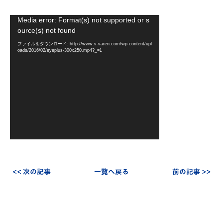
動
Media error: Format(s) not supported or s
画
ource(s) not found
プ
ファイルをダウンロード: http://www.v-varen.com/wp-content/upl
レ
oads/2016/02/eyeplus-300x250.mp4?_=1
ー
ヤ
ー
<< 次の記事
一覧へ戻る
前の記事 >>