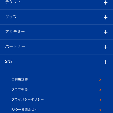
試合日程/結果
チケット
ファンクラブ
エンブレム紹介
はじめての観戦ガイド
順位表
チケット
グッズ
チケット
選手プロフィール
Revive Team
フォトギャラリー
シーズンシート
オンラインショップ
アカデミー
イベント
スタッフプロフィール
スタジアムへのアクセス
スタジアムグルメ
V-LOVERS（ファンクラブ）
2026-27ユニフォーム
メディア
育成からのお知らせ
パートナー
マスコット紹介
ヴィヴィくんの長崎おもてなしガイド
はじめての観戦ガイド
プレイヤーズスイート
店舗情報
グッズ
アカデミー
チームスケジュール
V-EXPRESS
パートナー企業一覧
SNS
（ユニフォーム入場）
ホームタウン
U-18
クラブハウス（練習場）
パートナー募集
公式Twitter
ご利用規約
アカデミー
U-15
応援メディア
法人限定 VIP BOX
ヴィヴィくんインスタグラム
クラブ概要
スクール
U-12
メディア出演情報
プライバシーポリシー
公式LINE＠
スクール
FAQ〜お問合せ〜
平和祈念活動
Youtube公式チャンネル