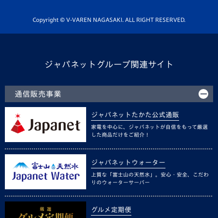
ホームタウン活動
Copyright © V-VAREN NAGASAKI. ALL RIGHT RESERVED.
ジャパネットグループ関連サイト
通信販売事業
ジャパネットたかた公式通販
家電を中心に、ジャパネットが自信をもって厳選
した商品だけをご紹介！
ジャパネットウォーター
上質な「富士山の天然水」。安心・安全、こだわ
りのウォーターサーバー
グルメ定期便