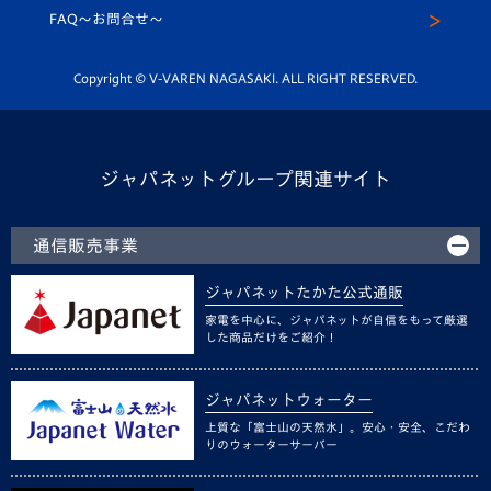
スクール
FAQ〜お問合せ〜
平和祈念活動
Youtube公式チャンネル
ホームタウン活動
Copyright © V-VAREN NAGASAKI. ALL RIGHT RESERVED.
ジャパネットグループ関連サイト
通信販売事業
ジャパネットたかた公式通販
家電を中心に、ジャパネットが自信をもって厳選
した商品だけをご紹介！
ジャパネットウォーター
上質な「富士山の天然水」。安心・安全、こだわ
りのウォーターサーバー