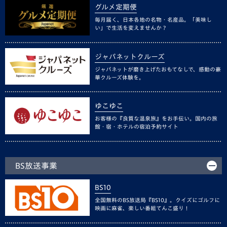
グルメ定期便
毎月届く、日本各地の名物・名産品。「美味し
い」で生活を変えませんか？
ジャパネットクルーズ
ジャパネットが磨き上げたおもてなしで、感動の豪
華クルーズ体験を。
ゆこゆこ
お客様の『良質な温泉旅』をお手伝い。国内の旅
館・宿・ホテルの宿泊予約サイト
BS放送事業
BS10
全国無料のBS放送局『BS10』。クイズにゴルフに
映画に麻雀、楽しい番組てんこ盛り！