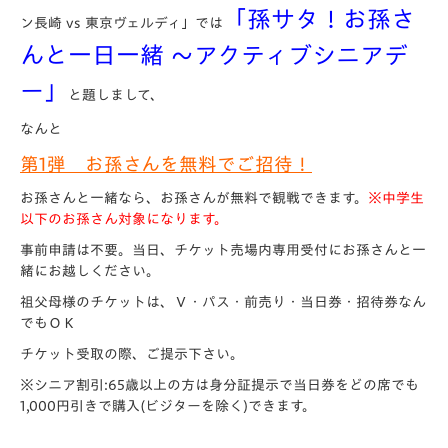
「孫サタ！お孫さ
ン長崎 vs 東京ヴェルディ」では
んと一日一緒 ～アクティブシニアデ
ー」
と題しまして、
なんと
第1弾 お孫さんを無料でご招待！
お孫さんと一緒なら、お孫さんが無料で観戦できます。
※中学生
以下のお孫さん対象になります。
事前申請は不要。当日、チケット売場内専用受付にお孫さんと一
緒にお越しください。
祖父母様のチケットは、Ｖ・パス・前売り・当日券・招待券なん
でもＯＫ
チケット受取の際、ご提示下さい。
※シニア割引:65歳以上の方は身分証提示で当日券をどの席でも
1,000円引きで購入(ビジターを除く)できます。