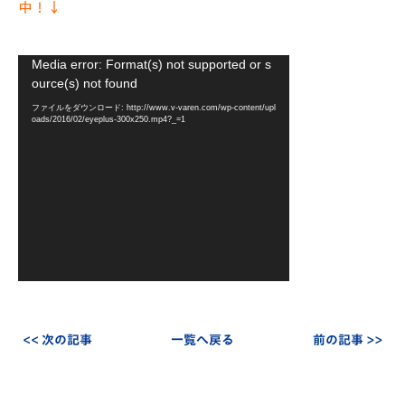
中！↓
動
Media error: Format(s) not supported or s
画
ource(s) not found
プ
ファイルをダウンロード: http://www.v-varen.com/wp-content/upl
レ
oads/2016/02/eyeplus-300x250.mp4?_=1
ー
ヤ
ー
<< 次の記事
一覧へ戻る
前の記事 >>