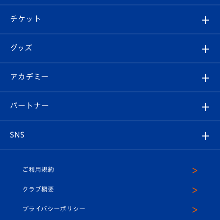
試合情報
クラブ概要
観戦ツアー
試合日程/結果
チケット
ファンクラブ
エンブレム紹介
はじめての観戦ガイド
順位表
チケット
グッズ
チケット
選手プロフィール
Revive Team
フォトギャラリー
シーズンシート
オンラインショップ
アカデミー
イベント
スタッフプロフィール
スタジアムへのアクセス
スタジアムグルメ
V-LOVERS（ファンクラブ）
2026-27ユニフォーム
メディア
育成からのお知らせ
パートナー
マスコット紹介
ヴィヴィくんの長崎おもてなしガイド
はじめての観戦ガイド
プレイヤーズスイート
店舗情報
グッズ
アカデミー
チームスケジュール
V-EXPRESS
パートナー企業一覧
SNS
（ユニフォーム入場）
ホームタウン
U-18
クラブハウス（練習場）
パートナー募集
公式Twitter
ご利用規約
アカデミー
U-15
応援メディア
法人限定 VIP BOX
ヴィヴィくんインスタグラム
クラブ概要
スクール
U-12
メディア出演情報
プライバシーポリシー
公式LINE＠