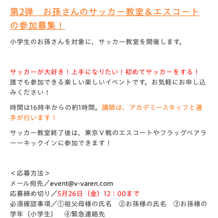
第2弾 お孫さんのサッカー教室＆エスコート
の参加募集！
小学生のお孫さん
を対象に、サッカー教室を開催します。
サッカーが大好き！上手になりたい！初めてサッカーをする！
誰でも参加できる楽しい楽しいイベントです。お気軽にお申し込
みください！
時間は16時半からの約1時間。
講師は、アカデミースタッフと選
手が行います！
サッカー教室終了後は、東京Ｖ戦のエスコートやフラッグベアラ
ーーキックインに参加できます！
＜応募方法＞
メール宛先／
event@v-varen.com
応募締め切り／
5
月26日（金）12：00まで
必須確認事項／①祖父母様の氏名 ②お孫様の氏名 ③お孫様の
学年（小学生） ④緊急連絡先