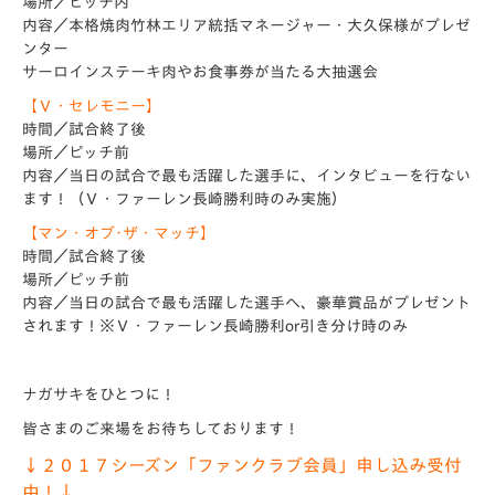
場所／ピッチ内
内容／本格焼肉竹林エリア統括マネージャー・大久保様がプレゼ
ンター
サーロインステーキ肉やお食事券が当たる大抽選会
【Ｖ・セレモニー】
時間／試合終了後
場所／ピッチ前
内容／当日の試合で最も活躍した選手に、インタビューを行ない
ます！（Ｖ・ファーレン長崎勝利時のみ実施）
【マン・オブ･ザ・マッチ】
時間／試合終了後
場所／ピッチ前
内容／当日の試合で最も活躍した選手へ、豪華賞品がプレゼント
されます！※Ｖ・ファーレン長崎勝利or引き分け時のみ
ナガサキをひとつに！
皆さまのご来場をお待ちしております！
↓２０１７シーズン「ファンクラブ会員」申し込み受付
中！↓