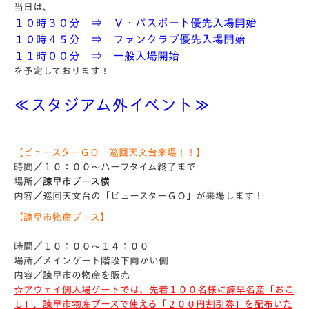
当日は、
１０時３０分 ⇒ Ｖ・パスポート優先入場開始
１０時４５分 ⇒ ファンクラブ優先入場開始
１１時００分 ⇒ 一般入場開始
を予定しております！
≪スタジアム外イベント≫
【ビュースターＧＯ 巡回天文台来場！！】
時間／１０：００～ハーフタイム終了まで
場所／
諫早市ブース横
内容／巡回天文台の「ビュースターＧＯ」が来場します！
【諫早市物産ブース】
時間／１０：００～１４：００
場所／メインゲート階段下向かい側
内容／諫早市の物産を販売
☆アウェイ側入場ゲートでは、先着１００名様に諫早名産「おこ
し」、諫早市物産ブースで使える「２００円割引券」を配布いた