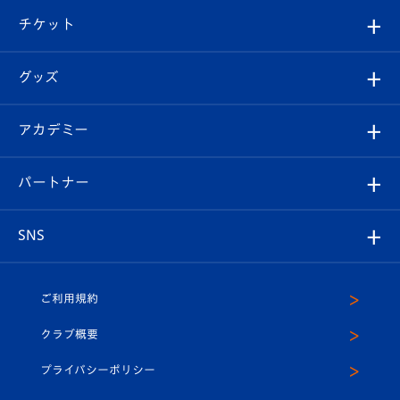
クラブ概要
観戦ツアー
試合日程/結果
チケット
ファンクラブ
エンブレム紹介
はじめての観戦ガイド
順位表
チケット
グッズ
チケット
選手プロフィール
Revive Team
フォトギャラリー
シーズンシート
オンラインショップ
アカデミー
イベント
スタッフプロフィール
スタジアムへのアクセス
スタジアムグルメ
V-LOVERS（ファンクラブ）
2026-27ユニフォーム
メディア
育成からのお知らせ
パートナー
マスコット紹介
ヴィヴィくんの長崎おもてなしガイド
はじめての観戦ガイド
プレイヤーズスイート
店舗情報
グッズ
アカデミー
チームスケジュール
V-EXPRESS
パートナー企業一覧
SNS
（ユニフォーム入場）
ホームタウン
U-18
クラブハウス（練習場）
パートナー募集
公式Twitter
ご利用規約
アカデミー
U-15
応援メディア
法人限定 VIP BOX
ヴィヴィくんインスタグラム
クラブ概要
スクール
U-12
メディア出演情報
プライバシーポリシー
公式LINE＠