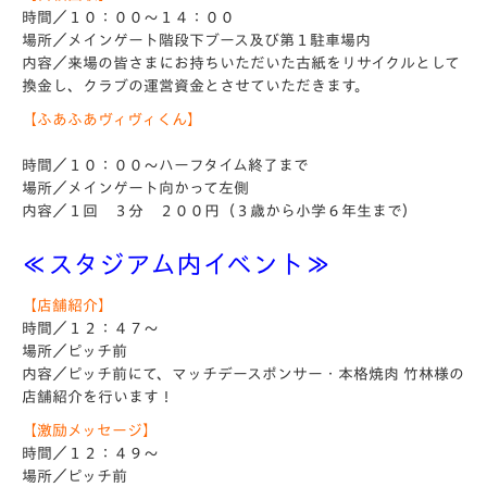
時間／１０：００～１４：００
場所／メインゲート階段下ブース及び第１駐車場内
内容／来場の皆さまにお持ちいただいた古紙をリサイクルとして
換金し、クラブの運営資金とさせていただきます。
【ふあふあヴィヴィくん】
時間／１０：００～ハーフタイム終了まで
場所／メインゲート向かって左側
内容／１回 ３分 ２００円（３歳から小学６年生まで）
≪スタジアム内イベント≫
【店舗紹介】
時間／１２：４７～
場所／ピッチ前
内容／ピッチ前にて、マッチデースポンサー・本格焼肉 竹林様の
店舗紹介を行います！
【激励メッセージ】
時間／１２：４９～
場所／ピッチ前