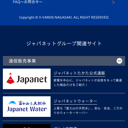
スクール
FAQ〜お問合せ〜
平和祈念活動
Youtube公式チャンネル
ホームタウン活動
Copyright © V-VAREN NAGASAKI. ALL RIGHT RESERVED.
ジャパネットグループ関連サイト
通信販売事業
ジャパネットたかた公式通販
家電を中心に、ジャパネットが自信をもって厳選
した商品だけをご紹介！
ジャパネットウォーター
上質な「富士山の天然水」。安心・安全、こだわ
りのウォーターサーバー