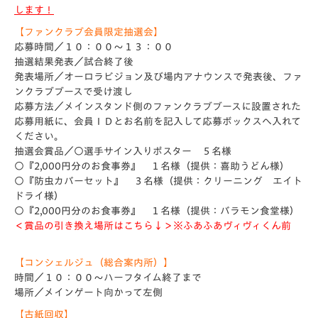
します！
【ファンクラブ会員限定抽選会】
応募時間／１０：００～１３：００
抽選結果発表／試合終了後
発表場所／オーロラビジョン及び場内アナウンスで発表後、ファ
ンクラブブースで受け渡し
応募方法／メインスタンド側のファンクラブブースに設置された
応募用紙に、会員ＩＤとお名前を記入して応募ボックスへ入れて
ください。
抽選会賞品／○選手サイン入りポスター ５名様
○『2,000円分のお食事券』 １名様（提供：喜助うどん様）
○『防虫カバーセット』 ３名様（提供：クリーニング エイト
ドライ様）
○『2,000円分のお食事券』 １名様（提供：バラモン食堂様）
＜賞品の引き換え場所はこちら↓＞※ふあふあヴィヴィくん前
【コンシェルジュ（総合案内所）】
時間／１０：００～ハーフタイム終了まで
場所／メインゲート向かって左側
【古紙回収】