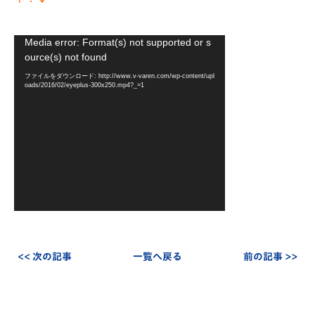
動
Media error: Format(s) not supported or s
画
ource(s) not found
プ
ファイルをダウンロード: http://www.v-varen.com/wp-content/upl
レ
oads/2016/02/eyeplus-300x250.mp4?_=1
ー
ヤ
ー
<< 次の記事
一覧へ戻る
前の記事 >>