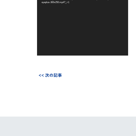
eyeplus-300x250.mp4?_=1
ー
ヤ
ー
<< 次の記事