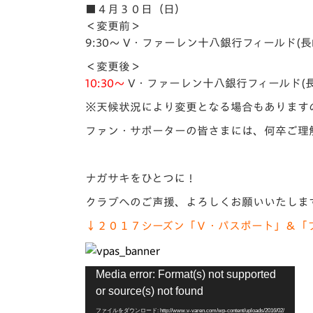
イベント
マスコット紹介
■４月３０日（日）
＜変更前＞
メディア
チームスケジュール
9:30～ V・ファーレン十八銀行フィールド(長
＜変更後＞
グッズ
クラブハウス（練習
10:30～
V・ファーレン十八銀行フィールド(長
場）
※天候状況により変更となる場合もあります
ホームタウン
応援メディア
ファン・サポーターの皆さまには、何卒ご理
アカデミー
平和祈念活動
ナガサキをひとつに！
スクール
ホームタウン活動
クラブへのご声援、よろしくお願いいたしま
↓２０１７シーズン「Ｖ・パスポート」＆「
動
Media error: Format(s) not supported
画
or source(s) not found
プ
レ
ファイルをダウンロード: http://www.v-varen.com/wp-content/uploads/2016/02/