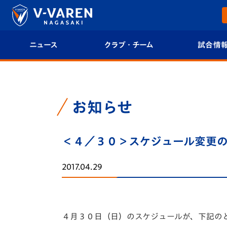
ニュース
クラブ・チーム
試合情
すべて
クラブプロフィール
試合日程/結果
トップチーム
フィロソフィー
試合情報
お知らせ
クラブ
クラブ概要
順位表
＜４／３０＞スケジュール変更
試合情報
エンブレム紹介
U-21 Jリーグ
2017.04.29
ファンクラブ
選手プロフィール
フォトギャラ
チケット
スタッフプロフィール
スタジアムグ
４月３０日（日）のスケジュールが、下記の