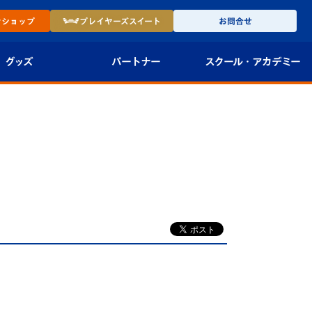
ン
ショップ
プレイヤーズ
スイート
お問合せ
グッズ
パートナー
スクール・
アカデミー
インショップ
パートナー企業一覧
アカデミー
-27ユニフォー
パートナー募集
U-18
法人限定 VIP BOX
U-15
報
U-12
スクール