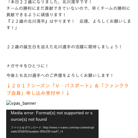
「本日２２歳になりました、北川滉平です！
チームの勝利にまだ貢献できていないので、早くチームの勝利に
貢献できるように頑張ります！
『２２歳の北川滉平』はやります！ 応援、よろしくお願いしま
す！」
２２歳の誕生日を迎えた北川選手の活躍に期待しましょう！
ナガサキをひとつに！
今後とも北川選手へのご声援をよろしくお願いします！
↓２０１７シーズン「Ｖ・パスポート」＆「ファンクラ
ブ会員」申し込み受付中！↓
動
Media error: Format(s) not supported or s
画
ource(s) not found
プ
ファイルをダウンロード: http://www.v-varen.com/wp-content/upl
レ
oads/2016/02/eyeplus-300x250.mp4?_=1