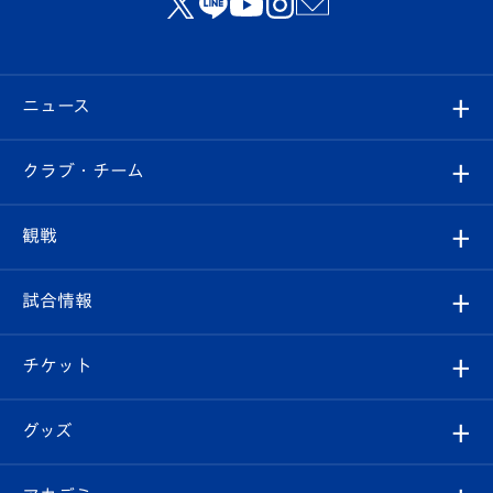
ニュース
すべて
クラブ・チーム
トップチーム
クラブプロフィール
観戦
クラブ
フィロソフィー
観戦ルール
試合情報
試合情報
クラブ概要
観戦ツアー
試合日程/結果
チケット
ファンクラブ
エンブレム紹介
はじめての観戦ガイド
順位表
チケット
グッズ
チケット
選手プロフィール
Revive Team
フォトギャラリー
シーズンシート
オンラインショップ