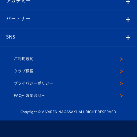
アカデミー
イベント
スタッフプロフィール
スタジアムへのアクセス
スタジアムグルメ
V-LOVERS（ファンクラブ）
2026-27ユニフォーム
メディア
育成からのお知らせ
パートナー
マスコット紹介
ヴィヴィくんの長崎おもてなしガイド
はじめての観戦ガイド
プレイヤーズスイート
店舗情報
グッズ
アカデミー
チームスケジュール
V-EXPRESS
パートナー企業一覧
SNS
（ユニフォーム入場）
ホームタウン
U-18
クラブハウス（練習場）
パートナー募集
公式Twitter
ご利用規約
アカデミー
U-15
応援メディア
法人限定 VIP BOX
ヴィヴィくんインスタグラム
クラブ概要
スクール
U-12
メディア出演情報
プライバシーポリシー
公式LINE＠
スクール
FAQ〜お問合せ〜
平和祈念活動
Youtube公式チャンネル
ホームタウン活動
Copyright © V-VAREN NAGASAKI. ALL RIGHT RESERVED.