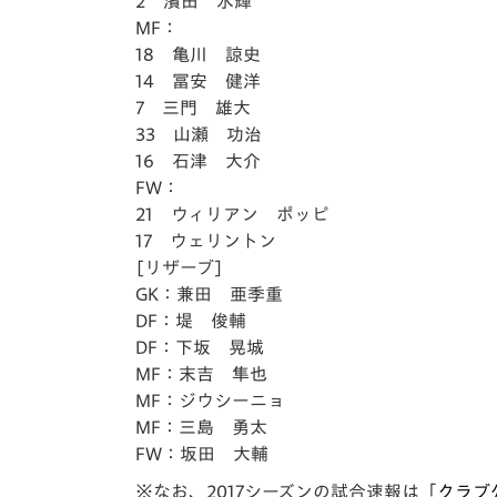
2 濱田 水輝
MF：
18 亀川 諒史
14 冨安 健洋
7 三門 雄大
33 山瀬 功治
16 石津 大介
FW：
21 ウィリアン ポッピ
17 ウェリントン
[リザーブ]
GK：兼田 亜季重
DF：堤 俊輔
DF：下坂 晃城
MF：末吉 隼也
MF：ジウシーニョ
MF：三島 勇太
FW：坂田 大輔
※なお、2017シーズンの試合速報は「
クラブ公