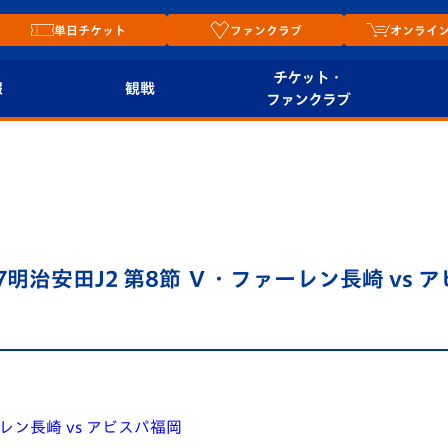
単日チケット
ファンクラブ
オンライ
チケット・
報
観戦
ファンクラブ
観戦ルール
チケット
オンラ
はじめての観戦ガイ
シーズンシート
2026
ド
ム
プレイヤーズスイート
Revive Team
店舗情
明治安田J2 第8節 Ｖ・ファーレン長崎 vs 
関連
V-LOVERS（ファン
スタジアムへのアク
クラブ）
セス
リー
ヴィヴィくんの長崎
ルメ
おもてなしガイド
レン長崎 vs アビスパ福岡