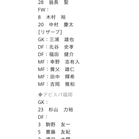
28 翁長 聖
FW：
8 木村 裕
20 中村 慶太
[リザーブ]
GK：三浦 雄也
DF：北谷 史孝
DF：福田 健介
MF：幸野 志有人
MF：養父 雄仁
MF：田中 輝希
MF：吉岡 雅和
◆アビスパ福岡
GK：
23 杉山 力裕
DF：
3 駒野 友一
5 實藤 友紀