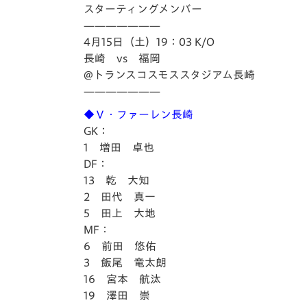
イベント
マスコット紹介
スターティングメンバー
———————
メディア
チームスケジュール
4月15日（土）19：03 K/O
長崎 vs 福岡
グッズ
クラブハウス（練習
@トランスコスモススタジアム長崎
場）
———————
ホームタウン
◆Ｖ・ファーレン長崎
応援メディア
GK：
アカデミー
1 増田 卓也
平和祈念活動
DF：
スクール
13 乾 大知
ホームタウン活動
2 田代 真一
5 田上 大地
MF：
6 前田 悠佑
3 飯尾 竜太朗
16 宮本 航汰
19 澤田 崇