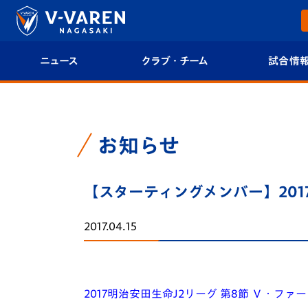
ニュース
クラブ・チーム
試合情
すべて
クラブプロフィール
試合日程/結果
トップチーム
フィロソフィー
試合情報
お知らせ
クラブ
クラブ概要
順位表
【スターティングメンバー】2017
試合情報
エンブレム紹介
U-21 Jリーグ
2017.04.15
ファンクラブ
選手プロフィール
フォトギャラ
チケット
スタッフプロフィール
スタジアムグ
2017明治安田生命J2リーグ 第8節 Ｖ・ファー