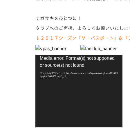
ナガサキをひとつに！
クラブへのご声援、よろしくお願いいたしま
↓２０１７シーズン「Ｖ・パスポート」＆「
動
Media error: Format(s) not supported
画
or source(s) not found
プ
レ
ファイルをダウンロード: http://www.v-varen.com/wp-content/uploads/2016/02/
eyeplus-300x250.mp4?_=1
ー
ヤ
ー