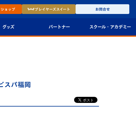
ン
ショップ
プレイヤーズ
スイート
お問合せ
グッズ
パートナー
スクール・
アカデミー
インショップ
パートナー企業一覧
アカデミー
-27ユニフォー
パートナー募集
U-18
法人限定 VIP BOX
U-15
報
アビスパ福岡
U-12
スクール