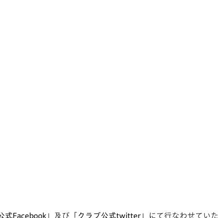
式Facebook
」及び「
クラブ公式twitter
」にて行なわせてい