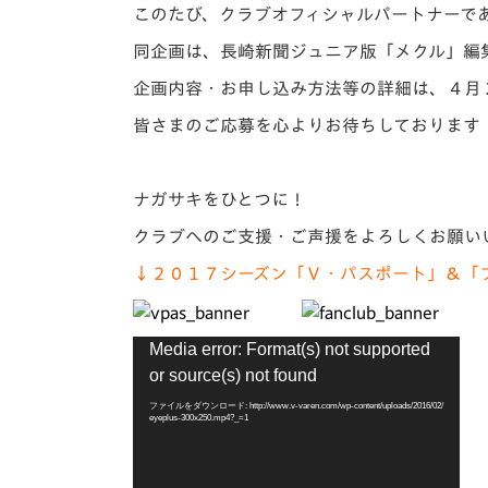
イベント
マスコット紹介
このたび、クラブオフィシャルパートナーで
同企画は、長崎新聞ジュニア版「メクル」編
メディア
チームスケジュール
企画内容・お申し込み方法等の詳細は、４月
グッズ
クラブハウス（練習
皆さまのご応募を心よりお待ちしております
場）
ホームタウン
応援メディア
ナガサキをひとつに！
アカデミー
クラブへのご支援・ご声援をよろしくお願い
平和祈念活動
↓２０１７シーズン「Ｖ・パスポート」＆「
スクール
ホームタウン活動
動
Media error: Format(s) not supported
画
or source(s) not found
プ
レ
ファイルをダウンロード: http://www.v-varen.com/wp-content/uploads/2016/02/
eyeplus-300x250.mp4?_=1
ー
ヤ
ー