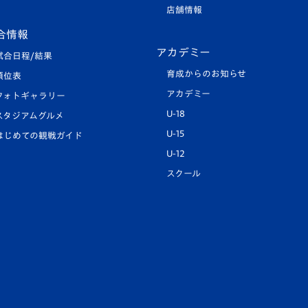
店舗情報
合情報
アカデミー
試合日程/結果
育成からのお知らせ
順位表
アカデミー
フォトギャラリー
U-18
スタジアムグルメ
U-15
はじめての観戦ガイド
U-12
スクール