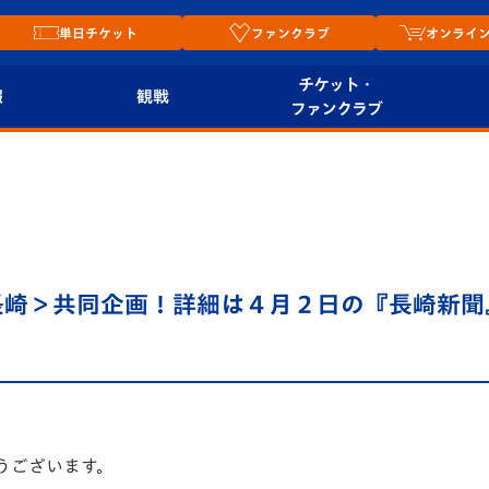
単日チケット
ファンクラブ
オンライ
チケット・
報
観戦
ファンクラブ
観戦ルール
チケット
オンラ
はじめての観戦ガイ
シーズンシート
2026
ド
ム
プレイヤーズスイート
Revive Team
店舗情
長崎＞共同企画！詳細は４月２日の『長崎新聞
関連
V-LOVERS（ファン
スタジアムへのアク
クラブ）
セス
リー
ヴィヴィくんの長崎
ルメ
おもてなしガイド
うございます。