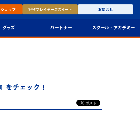
ン
ショップ
プレイヤーズ
スイート
お問合せ
グッズ
パートナー
スクール・
アカデミー
インショップ
パートナー企業一覧
アカデミー
-27ユニフォー
パートナー募集
U-18
法人限定 VIP BOX
U-15
報
』をチェック！
U-12
スクール