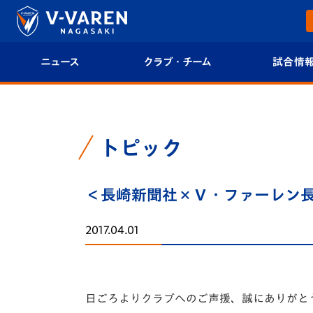
ニュース
クラブ・チーム
試合情
すべて
クラブプロフィール
試合日程/結果
トップチーム
フィロソフィー
試合情報
トピック
クラブ
クラブ概要
順位表
＜長崎新聞社×Ｖ・ファーレン
試合情報
エンブレム紹介
U-21 Jリーグ
2017.04.01
ファンクラブ
選手プロフィール
フォトギャラ
チケット
スタッフプロフィール
スタジアムグ
日ごろよりクラブへのご声援、誠にありがと