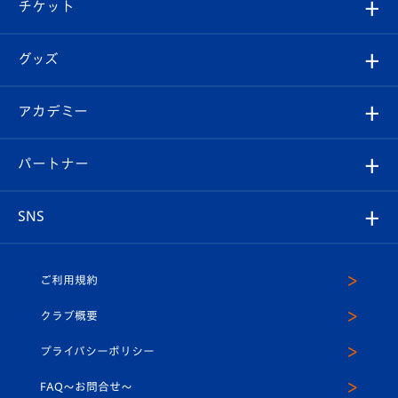
試合日程/結果
チケット
ファンクラブ
エンブレム紹介
はじめての観戦ガイド
順位表
チケット
グッズ
チケット
選手プロフィール
Revive Team
フォトギャラリー
シーズンシート
オンラインショップ
アカデミー
イベント
スタッフプロフィール
スタジアムへのアクセス
スタジアムグルメ
V-LOVERS（ファンクラブ）
2026-27ユニフォーム
メディア
育成からのお知らせ
パートナー
マスコット紹介
ヴィヴィくんの長崎おもてなしガイド
はじめての観戦ガイド
プレイヤーズスイート
店舗情報
グッズ
アカデミー
チームスケジュール
V-EXPRESS
パートナー企業一覧
SNS
（ユニフォーム入場）
ホームタウン
U-18
クラブハウス（練習場）
パートナー募集
公式Twitter
ご利用規約
アカデミー
U-15
応援メディア
法人限定 VIP BOX
ヴィヴィくんインスタグラム
クラブ概要
スクール
U-12
メディア出演情報
プライバシーポリシー
公式LINE＠
スクール
FAQ〜お問合せ〜
平和祈念活動