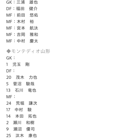
GK：三浦 雄也
DF：福田 健介
MF：前田 悠佑
MF：木村 裕
MF：宮本 航汰
MF：吉岡 雅和
MF：中村 慶太
◆モンテディオ山形
GK：
1 児玉 剛
DF：
20 茂木 力也
5 菅沼 駿哉
13 石川 竜也
MF：
24 荒堀 謙次
17 中村 駿
14 本田 拓也
2 瀬川 和樹
9 瀬沼 優司
25 汰木 康也