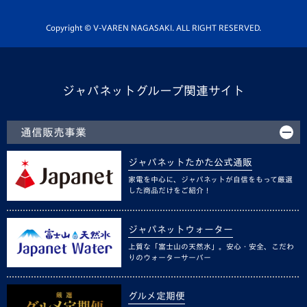
Youtube公式チャンネル
ホームタウン活動
Copyright © V-VAREN NAGASAKI. ALL RIGHT RESERVED.
ジャパネットグループ関連サイト
通信販売事業
ジャパネットたかた公式通販
家電を中心に、ジャパネットが自信をもって厳選
した商品だけをご紹介！
ジャパネットウォーター
上質な「富士山の天然水」。安心・安全、こだわ
りのウォーターサーバー
グルメ定期便