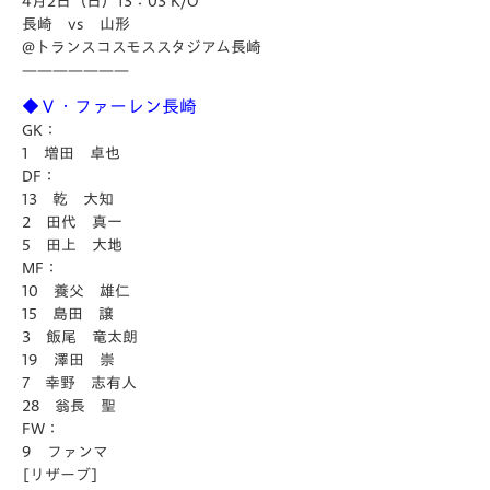
4月2日（日）13：03 K/O
長崎 vs 山形
@トランスコスモススタジアム長崎
———————
◆Ｖ・ファーレン長崎
GK：
1 増田 卓也
DF：
13 乾 大知
2 田代 真一
5 田上 大地
MF：
10 養父 雄仁
15 島田 譲
3 飯尾 竜太朗
19 澤田 崇
7 幸野 志有人
28 翁長 聖
FW：
9 ファンマ
[リザーブ]