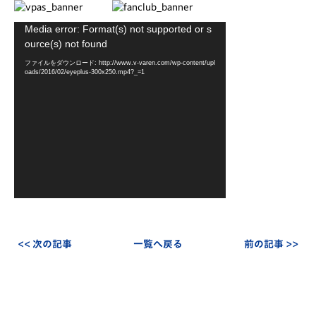
動
Media error: Format(s) not supported or s
画
ource(s) not found
プ
ファイルをダウンロード: http://www.v-varen.com/wp-content/upl
レ
oads/2016/02/eyeplus-300x250.mp4?_=1
ー
ヤ
ー
<< 次の記事
一覧へ戻る
前の記事 >>