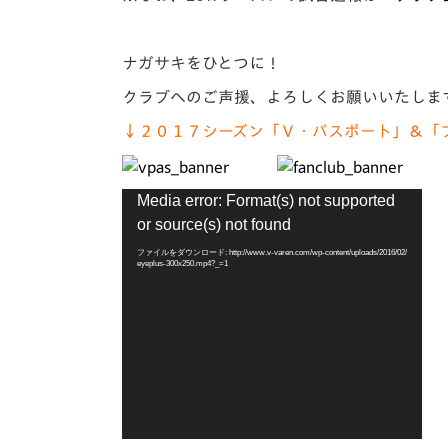
ナガサキをひとつに！
クラブへのご声援、よろしくお願いいたしま
↓２０１７シーズン「Ｖ・パスポート」＆「
動
Media error: Format(s) not supported
画
or source(s) not found
プ
レ
ファイルをダウンロード: http://www.v-varen.com/wp-content/uploads/2016/02/
eyeplus-300x250.mp4?_=1
ー
ヤ
ー