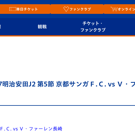
単日チケット
ファンクラブ
オンライ
チケット・
報
観戦
ファンクラブ
観戦ルール
チケット
オンラ
はじめての観戦ガイ
シーズンシート
2026
ド
ム
プレイヤーズスイート
Revive Team
店舗情
明治安田J2 第5節 京都サンガＦ.Ｃ. vs Ｖ
関連
V-LOVERS（ファン
スタジアムへのアク
クラブ）
セス
リー
ヴィヴィくんの長崎
ルメ
おもてなしガイド
Ｆ.Ｃ. vs Ｖ・ファーレン長崎