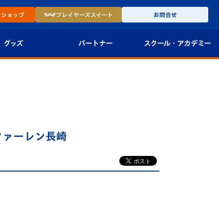
ン
ショップ
プレイヤーズ
スイート
お問合せ
グッズ
パートナー
スクール・
アカデミー
インショップ
パートナー企業一覧
アカデミー
-27ユニフォー
パートナー募集
U-18
法人限定 VIP BOX
U-15
報
・ファーレン長崎
U-12
スクール