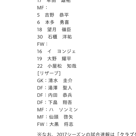
17 牟田 雄祐
MF：
5 吉野 恭平
6 本多 勇喜
18 望月 嶺臣
30 石櫃 洋祐
FW：
16 イ ヨンジェ
19 大野 耀平
22 小屋松 知哉
[リザーブ]
GK：清水 圭介
DF：湯澤 聖人
DF：内田 恭兵
DF：下畠 翔吾
MF：ハ ソンミン
MF：仙頭 啓矢
FW：大黒 将志
※なお、2017シーズンの試合速報は「
クラブ公