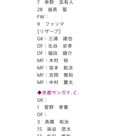
7 幸野 志有人
28 翁長 聖
FW：
9 ファンマ
[リザーブ]
GK：三浦 雄也
DF：北谷 史孝
DF：福田 健介
MF：木村 裕
MF：宮本 航汰
MF：吉岡 雅和
MF：中村 慶太
◆京都サンガＦ.Ｃ.
GK：
1 菅野 孝憲
DF：
3 高橋 祐治
15 染谷 悠太