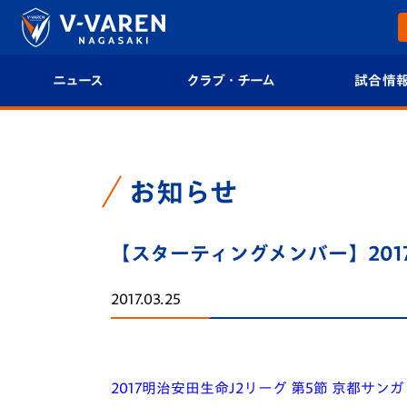
ニュース
クラブ・チーム
試合情
すべて
クラブプロフィール
試合日程/結果
トップチーム
フィロソフィー
試合情報
お知らせ
クラブ
クラブ概要
順位表
【スターティングメンバー】2017
試合情報
エンブレム紹介
U-21 Jリーグ
2017.03.25
ファンクラブ
選手プロフィール
フォトギャラ
チケット
スタッフプロフィール
スタジアムグ
2017明治安田生命J2リーグ 第5節 京都サンガ