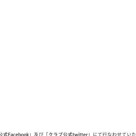
式Facebook
」及び「
クラブ公式twitter
」にて行なわせてい