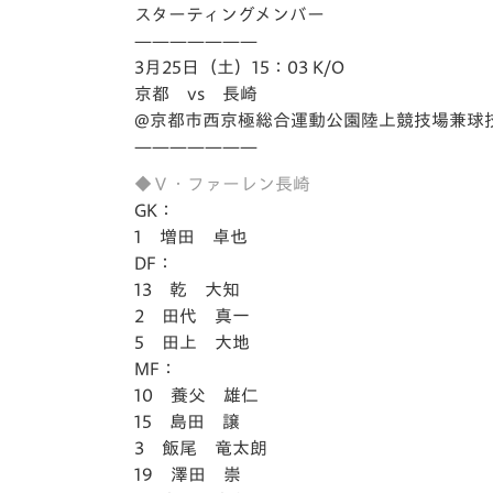
イベント
マスコット紹介
スターティングメンバー
———————
メディア
チームスケジュール
3月25日（土）15：03 K/O
京都 vs 長崎
グッズ
クラブハウス（練習
@京都市西京極総合運動公園陸上競技場兼球
場）
———————
ホームタウン
◆Ｖ・ファーレン長崎
応援メディア
GK：
アカデミー
1 増田 卓也
平和祈念活動
DF：
スクール
13 乾 大知
ホームタウン活動
2 田代 真一
5 田上 大地
MF：
10 養父 雄仁
15 島田 譲
3 飯尾 竜太朗
19 澤田 崇