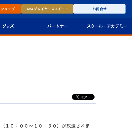
ン
ショップ
プレイヤーズ
スイート
お問合せ
グッズ
パートナー
スクール・
アカデミー
インショップ
パートナー企業一覧
アカデミー
-27ユニフォー
パートナー募集
U-18
法人限定 VIP BOX
U-15
報
U-12
スクール
～』（１０：００～１０：３０）が放送されま