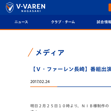
ニュース
クラブ・チーム
試合情
すべて
クラブプロフィール
試合日程/結果
トップチーム
フィロソフィー
試合情報
メディア
クラブ
クラブ概要
順位表
【Ｖ・ファーレン長崎】番組出
試合情報
エンブレム紹介
U-21 Jリーグ
2017.02.24
ファンクラブ
選手プロフィール
フォトギャラ
チケット
スタッフプロフィール
スタジアムグ
明日２月２５日１０時より、ＮＩＢ様制作の『