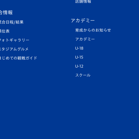
店舗情報
合情報
アカデミー
試合日程/結果
育成からのお知らせ
順位表
アカデミー
フォトギャラリー
U-18
スタジアムグルメ
U-15
はじめての観戦ガイド
U-12
スクール