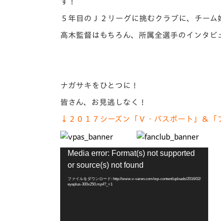
イベント
マスコット紹介
す！
５年目のＪ２リーグに挑むクラブに、チーム
メディア
チームスケジュール
高木監督はもちろん、所属全選手のインタビ
グッズ
クラブハウス（練習
場）
ホームタウン
ナガサキをひとつに！
応援メディア
アカデミー
皆さん、お見逃しなく！
平和祈念活動
↓２０１７シーズン「Ｖ・パスポート」＆「
スクール
ホームタウン活動
動
Media error: Format(s) not supported
画
or source(s) not found
プ
レ
ファイルをダウンロード: http://www.v-varen.com/wp-content/uploads/2016/02/
eyeplus-300x250.mp4?_=1
ー
ヤ
ー