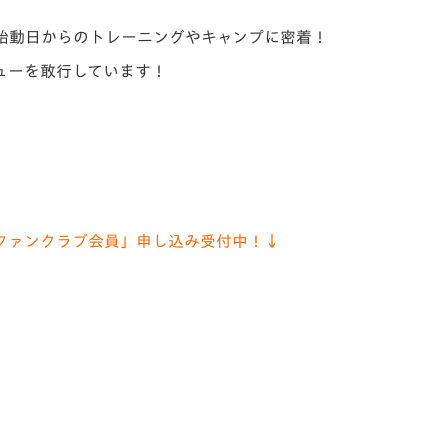
V-EXPRESS（ユニフ
ォーム入場）
始動日からのトレーニングやキャンプに密着！
ューを敢行しています！
ファンクラブ会員」申し込み受付中！↓