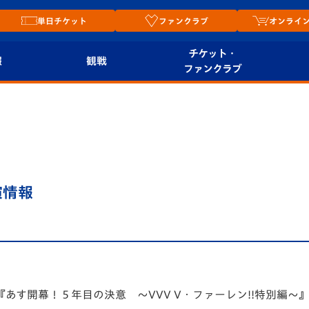
単日チケット
ファンクラブ
オンライ
チケット・
報
観戦
ファンクラブ
観戦ルール
チケット
オンラ
はじめての観戦ガイ
シーズンシート
2026
ド
ム
プレイヤーズスイート
Revive Team
店舗情
演情報
関連
V-LOVERS（ファン
スタジアムへのアク
クラブ）
セス
リー
ヴィヴィくんの長崎
ルメ
おもてなしガイド
あす開幕！５年目の決意 ～VVV V・ファーレン!!特別編