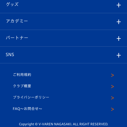
順位表
チケット
グッズ
チケット
選手プロフィール
Revive Team
フォトギャラリー
シーズンシート
オンラインショップ
アカデミー
イベント
スタッフプロフィール
スタジアムへのアクセス
スタジアムグルメ
V-LOVERS（ファンクラブ）
2026-27ユニフォーム
メディア
育成からのお知らせ
パートナー
マスコット紹介
ヴィヴィくんの長崎おもてなしガイド
はじめての観戦ガイド
プレイヤーズスイート
店舗情報
グッズ
アカデミー
チームスケジュール
V-EXPRESS
パートナー企業一覧
SNS
（ユニフォーム入場）
ホームタウン
U-18
クラブハウス（練習場）
パートナー募集
公式Twitter
ご利用規約
アカデミー
U-15
応援メディア
法人限定 VIP BOX
ヴィヴィくんインスタグラム
クラブ概要
スクール
U-12
メディア出演情報
プライバシーポリシー
公式LINE＠
スクール
FAQ〜お問合せ〜
平和祈念活動
Youtube公式チャンネル
ホームタウン活動
Copyright © V-VAREN NAGASAKI. ALL RIGHT RESERVED.