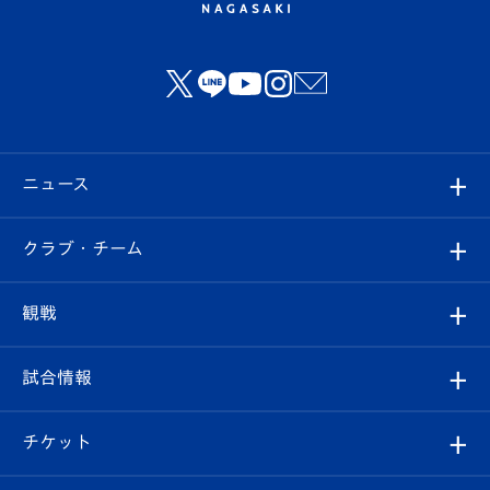
ニュース
すべて
クラブ・チーム
トップチーム
クラブプロフィール
観戦
クラブ
フィロソフィー
観戦ルール
試合情報
試合情報
クラブ概要
観戦ツアー
試合日程/結果
チケット
ファンクラブ
エンブレム紹介
はじめての観戦ガイド